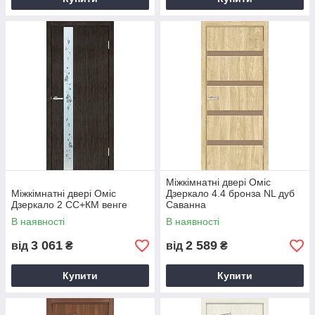
Міжкімнатні двері Оміс
Міжкімнатні двері Оміс
Дзеркало 4.4 бронза NL дуб
Дзеркало 2 СС+КМ венге
Саванна
В наявності
В наявності
3 061
2 589
від
₴
від
₴
Купити
Купити