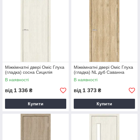
Міжкімнатні двері Оміс Глуха
Міжкімнатні двері Оміс Глуха
(гладка) сосна Сицилія
(гладка) NL дуб Саванна
В наявності
В наявності
1 336
1 373
від
₴
від
₴
Купити
Купити