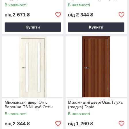
В наявності
В наявності
2 671
2 344
від
₴
від
₴
Купити
Купити
Міжкімнатні двері Оміс
Міжкімнатні двері Оміс Глуха
Вероніка ПЗ NL дуб Остін
(гладка) Горіх
В наявності
В наявності
2 344
1 260
від
₴
від
₴