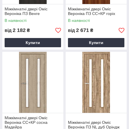
Міжкімнатні двері Оміс
Міжкімнатні двері Оміс
Вероніка ПЗ Венге
Вероніка ПЗ СС+КР горіх
В наявності
В наявності
2 182
2 671
від
₴
від
₴
Купити
Купити
Міжкімнатні двері Оміс
Вероніка СС+КР сосна
Міжкімнатні двері Оміс
Мадейра
Вероніка ПЗ NL дуб Оріндж