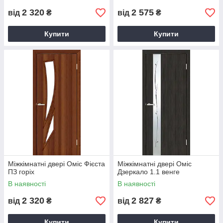
2 320
2 575
від
₴
від
₴
Купити
Купити
Міжкімнатні двері Оміс Фієста
Міжкімнатні двері Оміс
ПЗ горіх
Дзеркало 1.1 венге
В наявності
В наявності
2 320
2 827
від
₴
від
₴
Купити
Купити