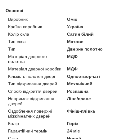
Основні
Виробник
Оміс
Країна виробник
Україна
Колір скла
Сатин білий
Тип скла
Матове
Тип
Дверне полотно
Матеріал дверного
МДФ
полотна
Матеріал дверної коробки
МДФ
Кількість полотен двері
Одностворчаті
Тип відкривання дверей
Механічний
Спосіб відкриття дверей
Розпашна
Напрямок відкривання
Ліве/праве
дверей
Оздоблення поверхні
Фініш-плівка
міжкімнатних дверей
Колір
Горіх
Гарантійний термін
24 міс
Стан
Новий