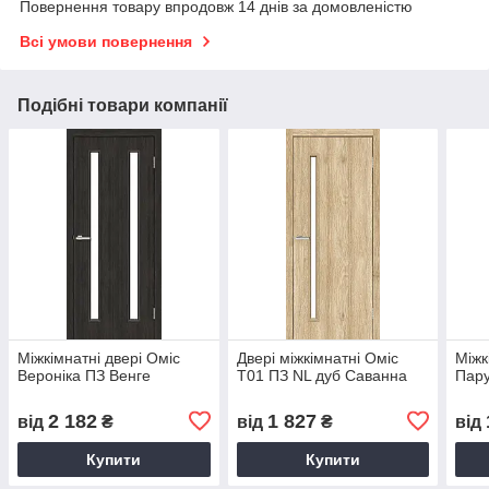
Повернення товару впродовж 14 днів за домовленістю
Всі умови повернення
Подібні товари компанії
Міжкімнатні двері Оміс
Двері міжкімнатні Оміс
Міжк
Вероніка ПЗ Венге
T01 ПЗ NL дуб Саванна
Пару
2 182
1 827
від
₴
від
₴
від
Купити
Купити