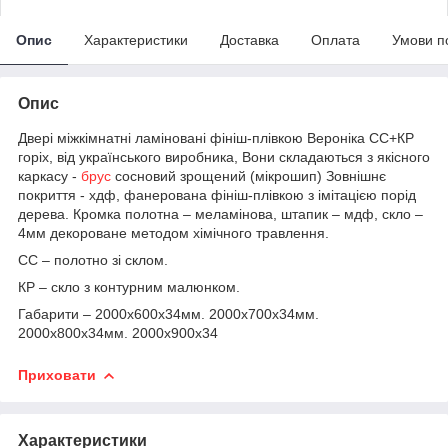
Опис
Характеристики
Доставка
Оплата
Умови п
Опис
Двері міжкімнатні ламіновані фініш-плівкою Вероніка СС+КР
горіх, від українського виробника, Вони складаються з якісного
каркасу -
брус
сосновий зрощений (мікрошип) Зовнішнє
покриття - хдф, фанерована фініш-плівкою з імітацією порід
дерева. Кромка полотна – меламінова, штапик – мдф, скло –
4мм декороване методом хімічного травлення.
СС – полотно зі склом.
КР – скло з контурним малюнком.
Габарити – 2000х600х34мм. 2000х700х34мм.
2000х800х34мм. 2000х900х34
Приховати
Характеристики