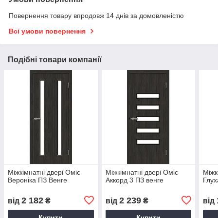
Повернення товару впродовж 14 днів за домовленістю
Всі умови повернення
Подібні товари компанії
Міжкімнатні двері Оміс
Міжкімнатні двері Оміс
Міжк
Вероніка ПЗ Венге
Аккорд 3 ПЗ венге
Глух
2 182
2 239
від
₴
від
₴
від
Купити
Купити