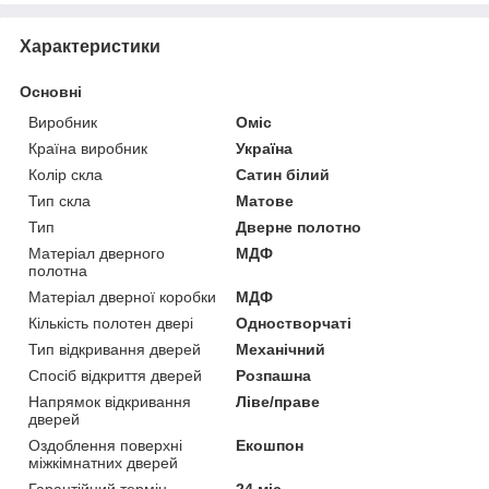
Характеристики
Основні
Виробник
Оміс
Країна виробник
Україна
Колір скла
Сатин білий
Тип скла
Матове
Тип
Дверне полотно
Матеріал дверного
МДФ
полотна
Матеріал дверної коробки
МДФ
Кількість полотен двері
Одностворчаті
Тип відкривання дверей
Механічний
Спосіб відкриття дверей
Розпашна
Напрямок відкривання
Ліве/праве
дверей
Оздоблення поверхні
Екошпон
міжкімнатних дверей
Гарантійний термін
24 міс