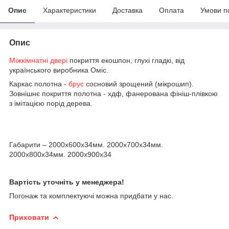
Опис
Характеристики
Доставка
Оплата
Умови п
Опис
Міжкімнатні двері
покриття екошпон, глухі гладкі, від
українського виробника Оміс.
Каркас полотна -
брус
сосновий зрощений (мікрошип).
Зовнішнє покриття полотна - хдф, фанерована фініш-плівкою
з імітацією порід дерева.
Габарити – 2000х600х34мм. 2000х700х34мм.
2000х800х34мм. 2000х900х34
Вартість уточніть у менеджера!
Погонаж та комплектуючі можна придбати у нас.
Приховати