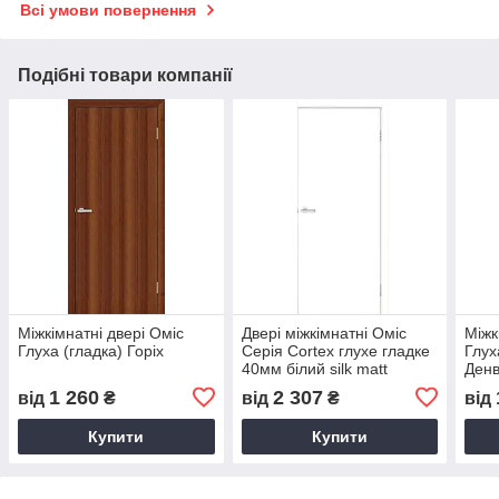
Всі умови повернення
Подібні товари компанії
Міжкімнатні двері Оміс
Двері міжкімнатні Оміс
Міжк
Глуха (гладка) Горіх
Серія Cortex глухе гладке
Глух
40мм білий silk matt
Ден
1 260
2 307
від
₴
від
₴
від
Купити
Купити