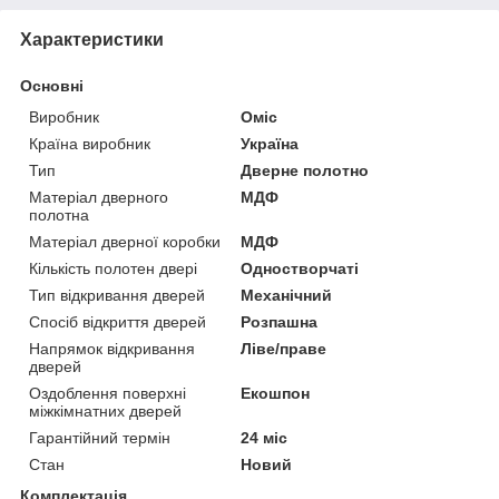
Характеристики
Основні
Виробник
Оміс
Країна виробник
Україна
Тип
Дверне полотно
Матеріал дверного
МДФ
полотна
Матеріал дверної коробки
МДФ
Кількість полотен двері
Одностворчаті
Тип відкривання дверей
Механічний
Спосіб відкриття дверей
Розпашна
Напрямок відкривання
Ліве/праве
дверей
Оздоблення поверхні
Екошпон
міжкімнатних дверей
Гарантійний термін
24 міс
Стан
Новий
Комплектація