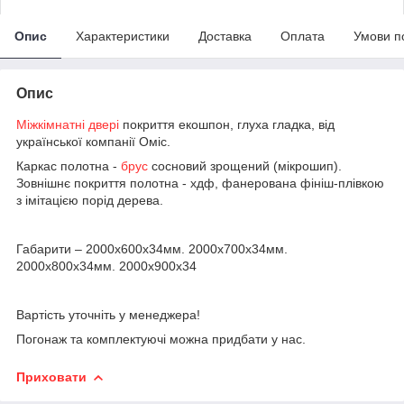
Опис
Характеристики
Доставка
Оплата
Умови п
Опис
Міжкімнатні двері
покриття екошпон, глуха гладка, від
української компанії Оміс.
Каркас полотна -
брус
сосновий зрощений (мікрошип).
Зовнішнє покриття полотна - хдф, фанерована фініш-плівкою
з імітацією порід дерева.
Габарити – 2000х600х34мм. 2000х700х34мм.
2000х800х34мм. 2000х900х34
Вартість уточніть у менеджера!
Погонаж та комплектуючі можна придбати у нас.
Приховати