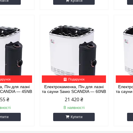
упити
Купити
арунок
Подарунок
, Піч для лазні
Електрокаменка, Піч для лазні
Електро
 SCANDIA — 45NB
та сауни Sawo SCANDIA — 60NB
та саун
655 ₴
21 420 ₴
вності
В наявності
упити
Купити