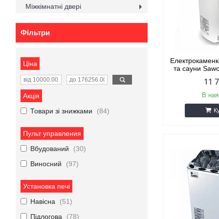
Міжкімнатні двері
Фільтри
Електрокаменка
Ціна
та сауни Saw
11 
В ная
Акція
Товари зі знижками
84
К
Пульт управления
Вбудований
30
Виносний
97
Установка печі
Навісна
51
Підлогова
78