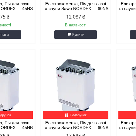
, Піч для лазні
Електрокаменка, Піч для лазні
Електро
 NORDEX — 45NS
та сауни Sawo NORDEX — 60NS
та саун
475 ₴
12 087 ₴
вності
В наявності
упити
Купити
арунок
Подарунок
, Піч для лазні
Електрокаменка, Піч для лазні
Електро
 NORDEX — 45NB
та сауни Sawo NORDEX — 60NB
та саун
136 ₴
17 595 ₴