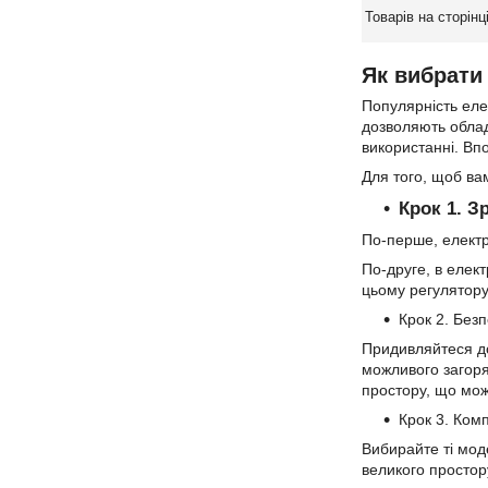
Як вибрати 
Популярність елек
дозволяють обладн
використанні. Впо
Для того, щоб вам
Крок 1. З
По-перше, електр
По-друге, в елек
цьому регулятору
Крок 2. Без
Придивляйтеся до
можливого загоря
простору, що мо
Крок 3. Ком
Вибирайте ті мод
великого простор