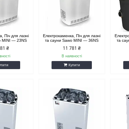
, Піч для лазні
Електрокаменка, Піч для лазні
Електро
o MINI — 23NS
та сауни Sawo MINI — 36NS
та са
781 ₴
11 781 ₴
вності
В наявності
упити
Купити