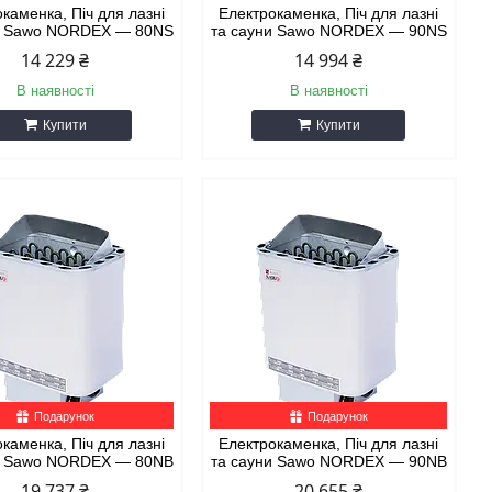
каменка, Піч для лазні
Електрокаменка, Піч для лазні
и Sawo NORDEX — 80NS
та сауни Sawo NORDEX — 90NS
14 229 ₴
14 994 ₴
В наявності
В наявності
Купити
Купити
Подарунок
Подарунок
каменка, Піч для лазні
Електрокаменка, Піч для лазні
и Sawo NORDEX — 80NB
та сауни Sawo NORDEX — 90NB
19 737 ₴
20 655 ₴