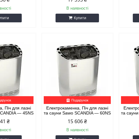
вності
В наявності
упити
Купити
арунок
Подарунок
, Піч для лазні
Електрокаменка, Піч для лазні
Електро
 SCANDIA — 45NS
та сауни Sawo SCANDIA — 60NS
та саун
841 ₴
15 606 ₴
вності
В наявності