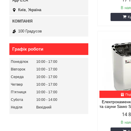
В ная
Київ, Україна
К
100 Градусов
Графік роботи
Понеділок
10:00
17:00
Вівторок
10:00
17:00
Середа
10:00
17:00
Четвер
10:00
17:00
Пʼятниця
10:00
17:00
Под
Субота
10:00
14:00
Електрокаменка
та сауни Sawo
Неділя
Вихідний
14 
В ная