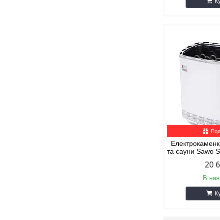
К
Под
Електрокаменка
та сауни Sawo
20 
В ная
К