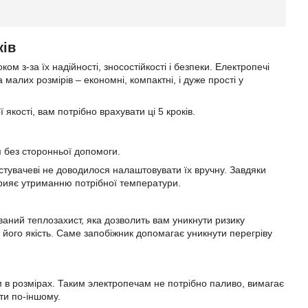
ків
м з-за їх надійності, зносостійкості і безпеки. Електропечі
 малих розмірів – економні, компактні, і дуже прості у
якості, вам потрібно врахувати ці 5 кроків.
 без сторонньої допомоги.
стувачеві не доводилося налаштовувати їх вручну. Завдяки
сприяє утриманню потрібної температури.
ваний теплозахист, яка дозволить вам уникнути ризику
 його якість. Саме запобіжник допомагає уникнути перегріву
м в розмірах. Таким электропечам не потрібно паливо, вимагає
ти по-іншому.