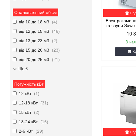
Опалювальний об'єм
Под
Електрокаменка
від 10 до 18 м3
4
та сауни Sawo
від 12 до 15 м3
46
10 
від 13 до 23 м3
2
В ная
від 15 до 20 м3
23
К
від 20 до 25 м3
21
Ще 6
Потужність кВт
12 кВт
1
12-18 кВт
31
15 кВт
2
18-24 кВт
16
2-6 кВт
29
Под