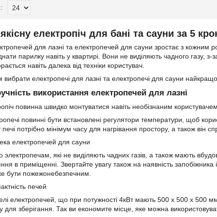
якісну електропіч для бані та сауни за 5 кро
тропечей для лазні та електропечей для сауни зростає з кожним роко
ати парилку навіть у квартирі. Вони не виділяють чадного газу, з-за
рається навіть далека від техніки користувач.
 вибрати електропечі для лазні та електропечі для сауни найкращої 
ручність використання електропечей для лазні
опіч повинна швидко монтуватися навіть необізнаним користувачем
тропечі повинні бути встановлені регулятори температури, щоб кори
 печі потрібно мінімум часу для нагрівання простору, а також він 
пека електропечей для сауни
 электропечам, які не виділяють чадних газів, а також мають вбудо
ння в приміщенні. Звертайте увагу також на наявність запобіжника і
же бути пожежонебезпечним.
пактність печей
елі електропечей, що при потужності 4кВт мають 500 x 500 x 500 м
у для зберігання. Так ви економите місце, яке можна використовува