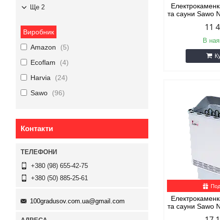
Електрокаменка
Ще 2
та сауни Sawo
11 
Виробник
В ная
Amazon
5
К
Ecoflam
4
Harvia
24
Sawo
96
Контакти
+380 (98) 655-42-75
+380 (50) 885-25-61
Под
Електрокаменка
100gradusov.com.ua@gmail.com
та сауни Sawo
17 