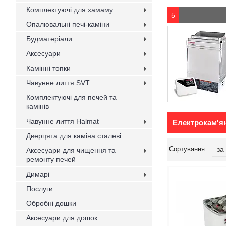
Комплектуючі для хамаму
5
Опалювальні печі-каміни
Будматеріали
Аксесуари
Камінні топки
Чавунне лиття SVT
Комплектуючі для печей та
камінів
Чавунне лиття Halmat
Електрокам'ян
Дверцята для каміна сталеві
Аксесуари для чищення та
ремонту печей
Димарі
Послуги
Обробні дошки
Аксесуари для дошок