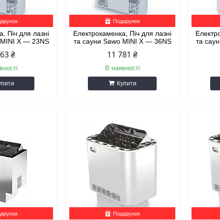
арунок
Подарунок
, Піч для лазні
Електрокаменка, Піч для лазні
Електро
 MINI X — 23NS
та сауни Sawo MINI X — 36NS
та сау
863 ₴
11 781 ₴
вності
В наявності
упити
Купити
арунок
Подарунок