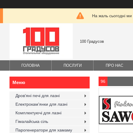
На жаль сьогодні ми
100 Градусов
ГОЛОВНА
ПОСЛУГИ
ПРО НАС
96
Дров'яні печі для лазні
Електрокам'янки для лазні
Комплектуючі для лазні
Гімалайська сіль
Парогенератори для хамаму