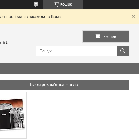
Кошик
я нас і ми зв'яжемося з Вами.
Кошик
5-61
Електрокам'янки Harvia