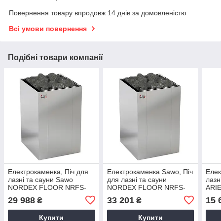
Повернення товару впродовж 14 днів за домовленістю
Всі умови повернення
Подібні товари компанії
Електрокаменка, Піч для
Електрокаменка Sawo, Піч
Елек
лазні та сауни Sawo
для лазні та сауни
лазн
NORDEX FLOOR NRFS-
NORDEX FLOOR NRFS-
ARI
90NS
120NS
ROU
29 988
33 201
15 
₴
₴
Купити
Купити