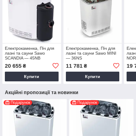
Електрокаменка, Піч для
Електрокаменка, Піч для
Елек
лазні та сауни Sawo
лазні та сауни Sawo MINI
лазн
SCANDIA — 45NB
— 36NS
NOR
Z
20 655
11 781
19 
₴
₴
Купити
Купити
Акційні пропозиції та новинки
Подарунок
Подарунок