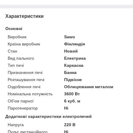
Характеристики
Основні
Виробник
Sawo
Країна виробник
Фінляндія
Стан
Новий
Вид пального
Електрика
Тип печі
Каркасна
Призначення печі
Банна
Розташування печі
Підвісне
Оздоблення печі
Облицювання металом
Номінальна потужність
3600 Вт
Об'єм парної
6 куб. м
Парогенератор
Ні
Додаткові характеристики електропечей
Напруга
220 В
Пульт дистанційного
Ні