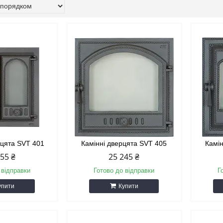
рцята SVT 401
Камінні дверцята SVT 405
Камі
555 ₴
25 245 ₴
 відправки
Готово до відправки
Г
упити
Купити