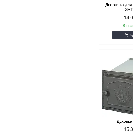
Дверцята для
SVT
14 
В ная
К
Духовка
15 