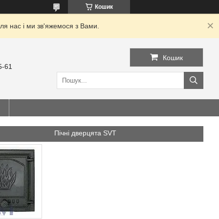
Кошик
я нас і ми зв'яжемося з Вами.
Кошик
5-61
Пічні дверцята SVT