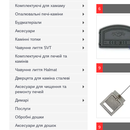
Комплектуючі для хамаму
6
Опалювальні печі-каміни
Будматеріали
Аксесуари
Камінні топки
Чавунне лиття SVT
Комплектуючі для печей та
камінів
9
Чавунне лиття Halmat
Дверцята для каміна сталеві
Аксесуари для чищення та
ремонту печей
Димарі
Послуги
Обробні дошки
Аксесуари для дошок
9