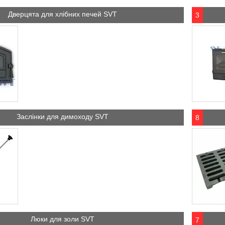
Дверцята для хлібних печей SVT
3
Заслінки для димоходу SVT
8
Люки для золи SVT
7