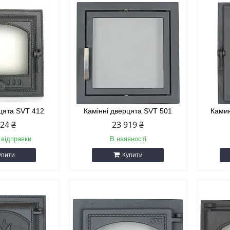
рцята SVT 412
Камінні дверцята SVT 501
Камин
524 ₴
23 919 ₴
 відправки
В наявності
упити
Купити