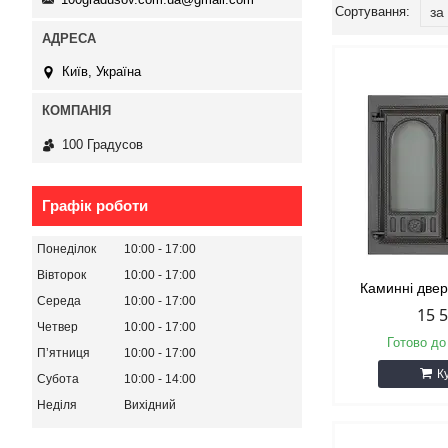
Київ, Україна
100 Градусов
Графік роботи
Понеділок
10:00
17:00
Вівторок
10:00
17:00
Каминні две
Середа
10:00
17:00
15 
Четвер
10:00
17:00
Готово до
Пʼятниця
10:00
17:00
К
Субота
10:00
14:00
Неділя
Вихідний