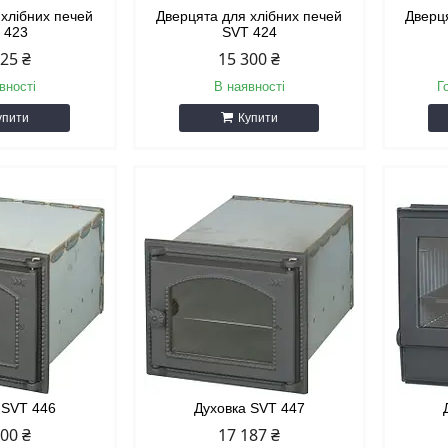
 хлібних печей
Дверцята для хлібних печей
Дверц
 423
SVT 424
025 ₴
15 300 ₴
вності
В наявності
Г
упити
Купити
 SVT 446
Духовка SVT 447
300 ₴
17 187 ₴