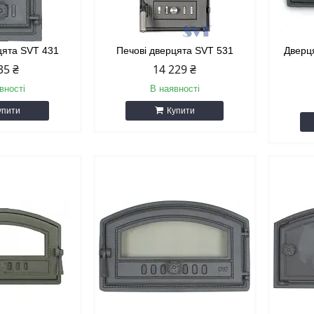
цята SVT 431
Печові дверцята SVT 531
Дверц
35 ₴
14 229 ₴
вності
В наявності
упити
Купити