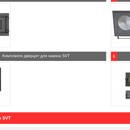
Комплекти дверцят для каміна SVT
6
о SVT