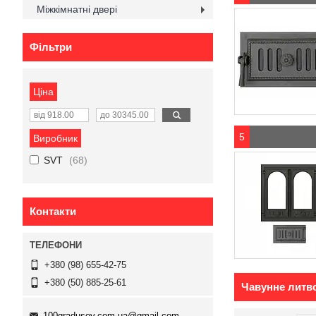
Міжкімнатні двері
Фільтри
Ціна
5
Виробник
SVT
68
Контакти
+380 (98) 655-42-75
+380 (50) 885-25-61
Чавунне литв
100gradusov.com.ua@gmail.com