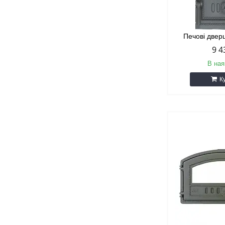
Печові двер
9 4
В ная
К