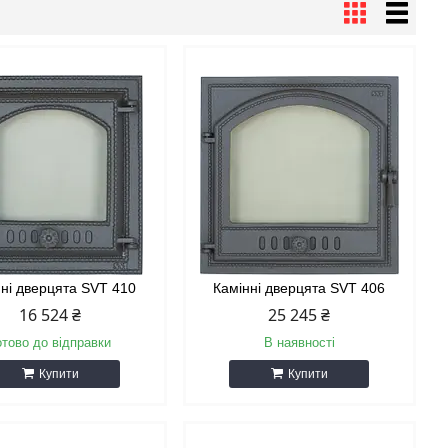
нні дверцята SVT 410
Камінні дверцята SVT 406
16 524 ₴
25 245 ₴
отово до відправки
В наявності
Купити
Купити