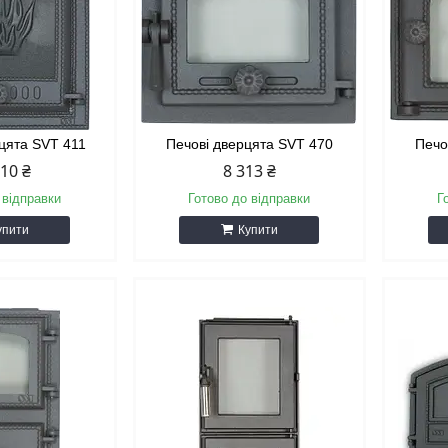
рцята SVT 411
Печові дверцята SVT 470
Печо
810 ₴
8 313 ₴
 відправки
Готово до відправки
Г
упити
Купити