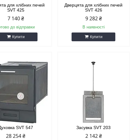
ята для хлібних печей
Дверцята для хлібних печей
SVT 425
SVT 426
7 140 ₴
9 282 ₴
отово до відправки
В наявності
Купити
Купити
Духовка SVT 547
Засувка SVT 203
28 254 ₴
2 142 ₴