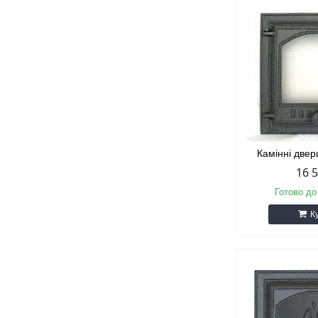
Камінні две
16 
Готово до
К