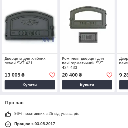
Дверцята для хлібних
Комплект дверцят для
Двер
печей SVT 421
печі герметичний SVT
пече
424-433
13 005
20 400
9 2
₴
₴
Купити
Купити
Про нас
96% позитивних з 25 відгуків за рік
Працює з 03.05.2017