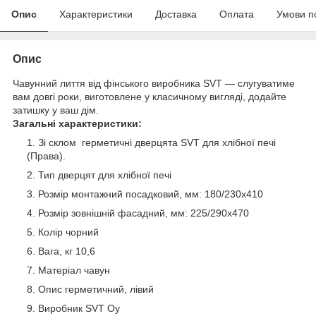
Опис
Характеристики
Доставка
Оплата
Умови п
Опис
Чавунний лиття від фінського виробника SVT — слугуватиме
вам довгі роки, виготовлене у класичному вигляді, додайте
затишку у ваш дім.
Загальні характеристики:
Зі склом герметичні дверцята SVT для хлібної печі
(Права).
Тип дверцят для хлібної печі
Розмір монтажний посадковий, мм: 180/230х410
Розмір зовнішній фасадний, мм: 225/290х470
Колір чорний
Вага, кг 10,6
Матеріал чавун
Опис герметичний, лівий
Виробник SVT Oy