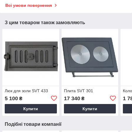
Всі умови повернення
З цим товаром також замовляють
Люк для золи SVT 433
Плита SVT 301
Коло
5 100
17 340
1 7
₴
₴
Купити
Купити
Подібні товари компанії