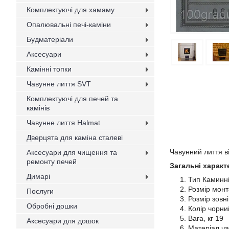
Комплектуючі для хамаму
Опалювальні печі-каміни
Будматеріали
Аксесуари
Камінні топки
Чавунне лиття SVT
Комплектуючі для печей та
камінів
Чавунне лиття Halmat
Дверцята для каміна сталеві
Чавунний лиття в
Аксесуари для чищення та
ремонту печей
Загальні характ
Димарі
Тип Каминні
Розмір мон
Послуги
Розмір зовн
Обробні дошки
Колір чорн
Вага, кг 19
Аксесуари для дошок
Матеріал ч