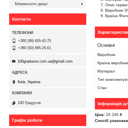
Міжкімнатні двері
Опис гермет
Виробник S
Країна Фінл
Контакти
Характеристи
+380 (98) 655-42-75
Основні
+380 (50) 885-25-61
Виробник
100gradusov.com.ua@gmail.com
Країна виробни
Матеріал
Тип комплектую
Київ, Україна
Стан
100 Градусов
Інформація д
Ціна:
25 245 ₴
Графік роботи
Спосіб упаковки