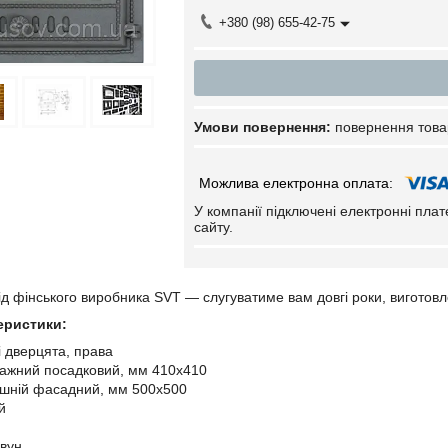
+380 (98) 655-42-75
повернення това
У компанії підключені електронні пла
сайту.
ід фінського виробника SVT — слугуватиме вам довгі роки, виготовл
еристики:
 дверцята, права
тажний посадковий, мм 410х410
ішній фасадний, мм 500х500
ий
авун