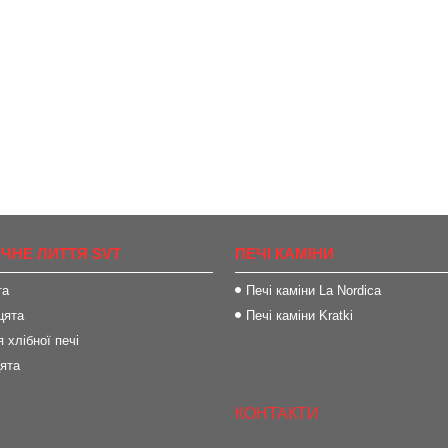
ІЧНЕ ЛИТТЯ SVT
ПЕЧІ КАМІНИ
та
Печі каміни La Nordica
цята
Печі каміни Kratki
 хлібної печі
цята