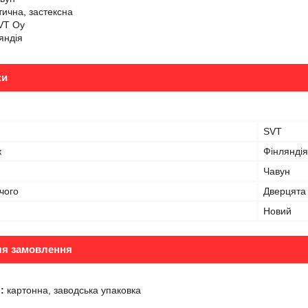
ична, застексна
VT Oy
яндія
ки
SVT
к
Фінляндія
Чавун
чого
Дверцята
Новий
ля замовлення
:
картонна, заводська упаковка