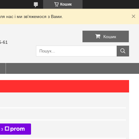
Кошик
я нас і ми зв'яжемося з Вами.
Кошик
5-61
 з