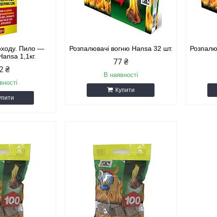
оходу. Пило —
Розпалювачі вогню Hansa 32 шт.
Розпалю
Hansa 1,1кг.
77 ₴
2 ₴
В наявності
вності
Купити
упити