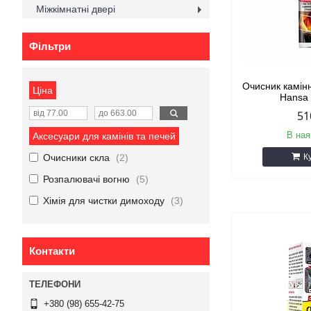
Міжкімнатні двері
Фільтри
Очисник камін
Ціна
Hansa
51
В ная
Аксесуари для камінів та печей
Очисники скла
2
К
Розпалювачі вогню
5
Хімія для чистки димоходу
3
Контакти
+380 (98) 655-42-75