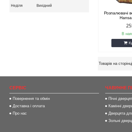
Неділя
Вихідний
Розпалювачі в
Hansa
25
В ная
К
СЕРВІС
ЧАВУННЕ П
Повернення та обмін
Пічні дверця
Доставка і оплата
Камінні двер
Про нас
Дверцята для
Зольні двер