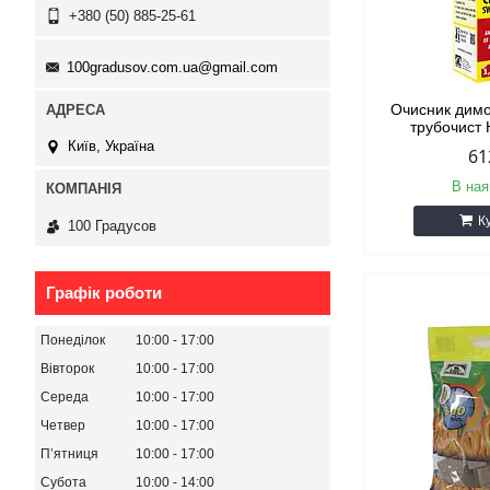
+380 (50) 885-25-61
100gradusov.com.ua@gmail.com
Очисник дим
трубочист 
Київ, Україна
61
В ная
К
100 Градусов
Графік роботи
Понеділок
10:00
17:00
Вівторок
10:00
17:00
Середа
10:00
17:00
Четвер
10:00
17:00
Пʼятниця
10:00
17:00
Субота
10:00
14:00