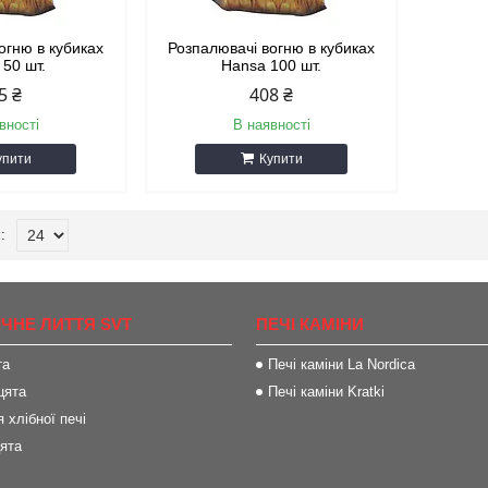
огню в кубиках
Розпалювачі вогню в кубиках
 50 шт.
Hansa 100 шт.
5 ₴
408 ₴
вності
В наявності
упити
Купити
ІЧНЕ ЛИТТЯ SVT
ПЕЧІ КАМІНИ
та
Печі каміни La Nordica
цята
Печі каміни Kratki
 хлібної печі
цята