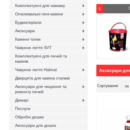
Комплектуючі для хамаму
5
Опалювальні печі-каміни
Будматеріали
Аксесуари
Камінні топки
Чавунне лиття SVT
Комплектуючі для печей та
камінів
Чавунне лиття Halmat
Аксесуари для
Дверцята для каміна сталеві
Аксесуари для чищення та
ремонту печей
Димарі
Послуги
Обробні дошки
Аксесуари для дошок