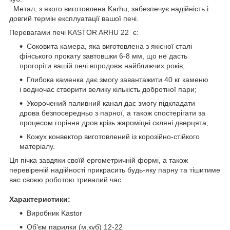
Метал, з якого виготовлена Karhu, забезпечує надійність і
довгий термін експлуатації вашої печі.
Перевагами печі KASTOR ARHU 22 є:
Соковита камера, яка виготовлена з якісної сталі
фінського прокату завтовшки 6-8 мм, що не дасть
прогоріти вашій печі впродовж найближчих років;
Глибока каменка дає змогу завантажити 40 кг каменю
і водночас створити велику кількість добротної пари;
Укорочений паливний канал дає змогу підкладати
дрова безпосередньо з парної, а також спостерігати за
процесом горіння дров крізь жароміцні скляні дверцята;
Кожух конвектор виготовлений із корозійно-стійкого
матеріалу.
Ця пічка завдяки своїй ергометричній формі, а також
перевіреній надійності прикрасить будь-яку парну та тішитиме
вас своєю роботою тривалий час.
Характеристики:
Виробник Kastor
Об'єм парилки (м.куб) 12-22