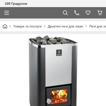
100 Градусов
Товари та послуги
Дров'яні печі для лазні
Печі для л