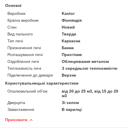
Основні
Виробник
Kastor
Країна виробник
Фінляндія
Стан
Новий
Вид пального
Тверде
Тип печі
Каркасна
Призначення печі
Банна
Розташування печі
Пристінне
Оздоблення печі
Облицювання металом
Теплоємність печі
З середньою теплоємністю
Підключення до димаря
Верхнє
Користувальницькі характеристики
Опалювальний об'єм
від 20 до 25 м3, від 15 до 20
м3
Дверцята
Зі склом
Завантаження
В парилці
Приховати