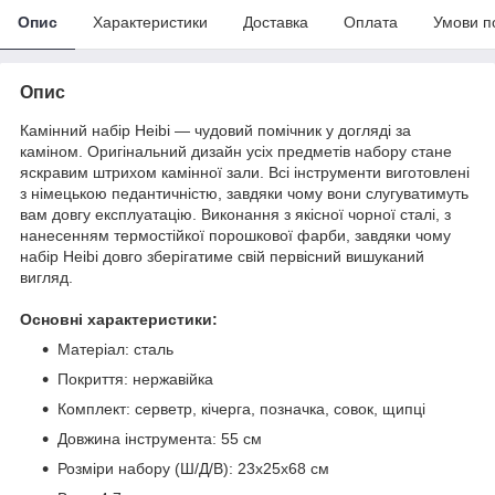
Опис
Характеристики
Доставка
Оплата
Умови п
Опис
Камінний набір Heibi — чудовий помічник у догляді за
каміном. Оригінальний дизайн усіх предметів набору стане
яскравим штрихом камінної зали. Всі інструменти виготовлені
з німецькою педантичністю, завдяки чому вони слугуватимуть
вам довгу експлуатацію. Виконання з якісної чорної сталі, з
нанесенням термостійкої порошкової фарби, завдяки чому
набір Heibi довго зберігатиме свій первісний вишуканий
вигляд.
Основні характеристики:
Матеріал: сталь
Покриття: нержавійка
Комплект: серветр, кічерга, позначка, совок, щипці
Довжина інструмента: 55 см
Розміри набору (Ш/Д/В): 23х25х68 см