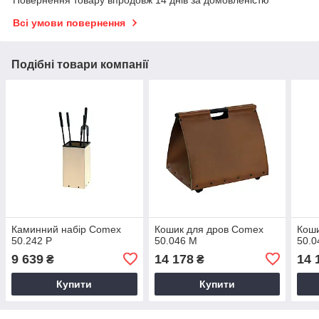
Повернення товару впродовж 14 днів за домовленістю
Всі умови повернення
Подібні товари компанії
Каминний набір Comex
Кошик для дров Comex
Коши
50.242 P
50.046 M
50.0
9 639
14 178
14 
₴
₴
Купити
Купити