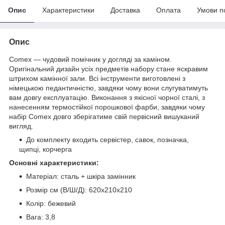
Опис
Характеристики
Доставка
Оплата
Умови п
Опис
Comex — чудовий помічник у догляді за каміном.
Оригінальний дизайн усіх предметів набору стане яскравим
штрихом камінної зали. Всі інструменти виготовлені з
німецькою педантичністю, завдяки чому вони слугуватимуть
вам довгу експлуатацію. Виконання з якісної чорної сталі, з
нанесенням термостійкої порошкової фарби, завдяки чому
набір Comex довго зберігатиме свій первісний вишуканий
вигляд.
До комплекту входить сервістер, савок, позначка,
щипці, корчерга
Основні характеристики:
Матеріал: сталь + шкіра замінник
Розмір см (В/Ш/Д): 620х210х210
Колір: бежевий
Вага: 3,8