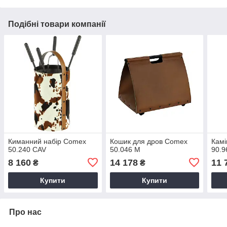
Подібні товари компанії
Киманний набір Comex
Кошик для дров Comex
Камі
50.240 CAV
50.046 M
90.9
8 160
14 178
11 
₴
₴
Купити
Купити
Про нас