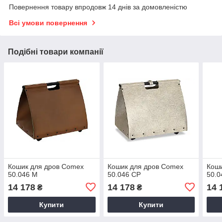
Повернення товару впродовж 14 днів за домовленістю
Всі умови повернення
Подібні товари компанії
Кошик для дров Comex
Кошик для дров Comex
Коши
50.046 M
50.046 CP
50.0
14 178
14 178
14 
₴
₴
Купити
Купити