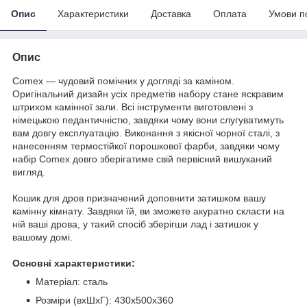
Опис
Характеристики
Доставка
Оплата
Умови п
Опис
Comex — чудовий помічник у догляді за каміном.
Оригінальний дизайн усіх предметів набору стане яскравим
штрихом камінної зали. Всі інструменти виготовлені з
німецькою педантичністю, завдяки чому вони слугуватимуть
вам довгу експлуатацію. Виконання з якісної чорної сталі, з
нанесенням термостійкої порошкової фарби, завдяки чому
набір Comex довго зберігатиме свій первісний вишуканий
вигляд.
Кошик для дров призначений доповнити затишком вашу
камінну кімнату. Завдяки їй, ви зможете акуратно скласти на
ній ваші дрова, у такий спосіб зберігши лад і затишок у
вашому домі.
Основні характеристики:
Матеріал: сталь
Розміри (вхШхГ): 430х500х360