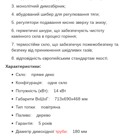
монолітний димозбірник;
вбудований шибер для регулювання тяги;
регулятори подавання кисню зверху та знизу;
герметичні шнури, що забезпечують чистоту
камінного скла в процесі горіння;
термостійке скло, що забезпечує пожежобезпеку та
безпеку від приникнення шкідливих газів;
відповідність європейським стандартам якості.
Характеристики:
Скло: пряме деко
Конфігурація: одне скло
Потужність (кВт): 14 кВт
Габарити ВxШxГ: 713х690х468 мм
Тип топки: повітряна
Паливо: дерево
Гарантія: 5 років
Діаметр димохідної
труби
: 180 мм