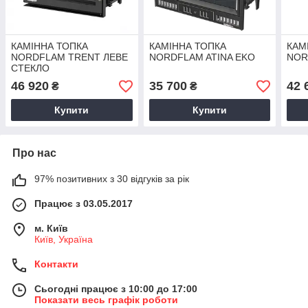
КАМІННА ТОПКА
КАМІННА ТОПКА
КАМ
NORDFLAM TRENT ЛЕВЕ
NORDFLAM ATINA EKO
NOR
СТЕКЛО
46 920
35 700
42 
₴
₴
Купити
Купити
Про нас
97% позитивних з 30 відгуків за рік
Працює з 03.05.2017
м. Київ
Київ, Україна
Контакти
Сьогодні працює з 10:00 до 17:00
Показати весь графік роботи