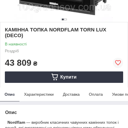
КАМІННА ТОПКА NORDFLAM TORN LUX
(DECO)
В наявності
Роздріб
43 809
₴
Купити
Опис
Характеристики
Доставка
Оплата
Умови п
Опис
Nordflam
— виробник класичних чавунних камінних топок і
печей, які виготовлені на якісному німецькому обладнанні.