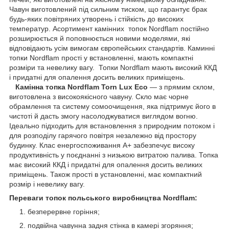
Чавун виготовлений під сильним тиском, що гарантує брак
будь-яких повітряних утворень і стійкість до високих
температур. Асортимент камінних топок Nordflam постійно
розширюється й поповнюється новими моделями, які
відповідають усім вимогам європейських стандартів. Каминні
топки Nordflam прості у встановленні, мають компактні
розміри та невелику вагу. Топки Nordflam мають високий ККД
і придатні для опалення досить великих приміщень.
Камінна топка Nordflam Torn Lux Eco
— з прямим склом,
виготовлена з високоякісного чавуну. Скло має чорне
обрамлення та систему сомоочищення, яка підтримує його в
чистоті й дасть змогу насолоджуватися виглядом вогню.
Ідеально підходить для встановлення з природним потоком і
для розподілу гарячого повітря незалежно від простору
будинку. Клас енергоспоживання A+ забезпечує високу
продуктивність у поєднанні з низькою витратою палива. Топка
має високий ККД і придатні для опалення досить великих
приміщень. Також прості в установленні, має компактний
розмір і невелику вагу.
Переваги топок польського виробництва Nordflam:
безперервне горіння;
подвійна чавунна задня стінка в камері згоряння;