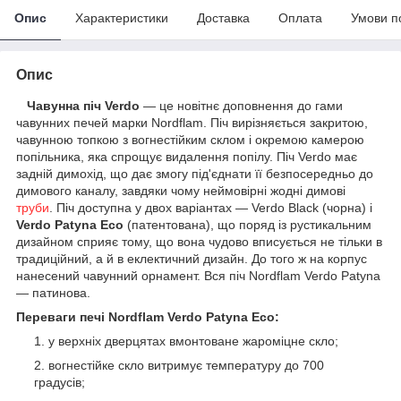
Опис
Характеристики
Доставка
Оплата
Умови п
Опис
Чавунна піч Verdo
— це новітнє доповнення до гами
чавунних печей марки Nordflam. Піч вирізняється закритою,
чавунною топкою з вогнестійким склом і окремою камерою
попільника, яка спрощує видалення попілу. Піч Verdo має
задній димохід, що дає змогу під'єднати її безпосередньо до
димового каналу, завдяки чому неймовірні жодні димові
труби
. Піч доступна у двох варіантах — Verdo Black (чорна) і
Verdo Patyna Eco
(патентована), що поряд із рустикальним
дизайном сприяє тому, що вона чудово вписується не тільки в
традиційний, а й в еклектичний дизайн. До того ж на корпус
нанесений чавунний орнамент. Вся піч Nordflam Verdo Patyna
— патинова.
Переваги печі Nordflam Verdo Patyna Eco:
у верхніх дверцятах вмонтоване жароміцне скло;
вогнестійке скло витримує температуру до 700
градусів;