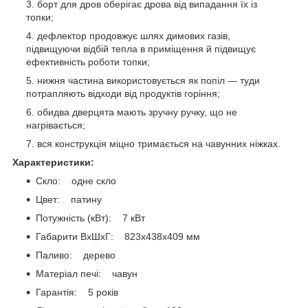
борт для дров оберігає дрова від випадання їх із
топки;
дефлектор продовжує шлях димових газів,
підвищуючи відбій тепла в приміщення й підвищує
ефективність роботи топки;
нижня частина використовується як попіл — туди
потрапляють відходи від продуктів горіння;
обидва дверцята мають зручну ручку, що не
нагрівається;
вся конструкція міцно тримається на чавунних ніжках.
Характеристики:
Скло: одне скло
Цвет: патину
Потужність (кВт): 7 кВт
Габарити ВxШxГ: 823х438х409 мм
Паливо: дерево
Матеріал печі: чавун
Гарантія: 5 років