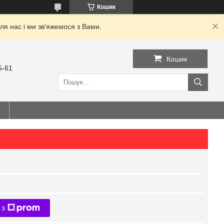
Кошик
я нас і ми зв'яжемося з Вами.
Кошик
5-61
 з