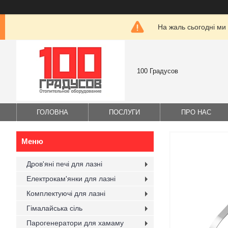
На жаль сьогодні ми
100 Градусов
ГОЛОВНА
ПОСЛУГИ
ПРО НАС
Дров'яні печі для лазні
Електрокам'янки для лазні
Комплектуючі для лазні
Гімалайська сіль
Парогенератори для хамаму