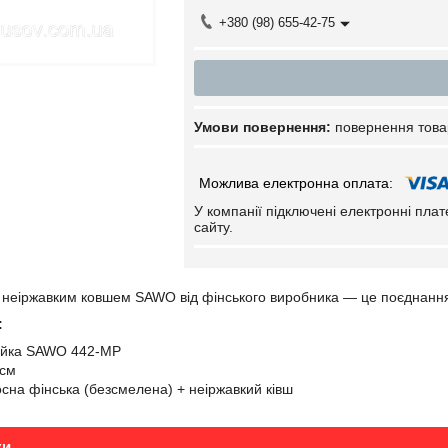
+380 (98) 655-42-75
повернення това
У компанії підключені електронні пла
сайту.
з неіржавким ковшем SAWO від фінського виробника — це поєднання 
:
лійка SAWO 442-MP
 см
осна фінська (безсмелена) + неіржавкий ківш
ки