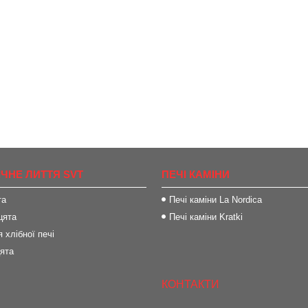
ІЧНЕ ЛИТТЯ SVT
ПЕЧІ КАМІНИ
та
Печі каміни La Nordica
цята
Печі каміни Kratki
 хлібної печі
цята