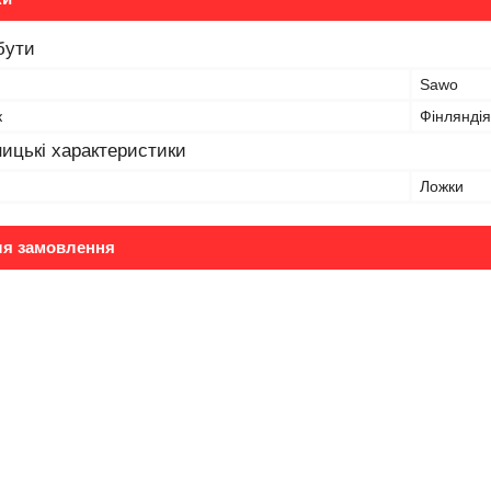
бути
Sawo
к
Фінляндія
ицькі характеристики
Ложки
ля замовлення