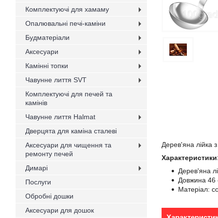
Комплектуючі для хамаму
Опалювальні печі-каміни
Будматеріали
Аксесуари
Камінні топки
Чавунне лиття SVT
Комплектуючі для печей та
камінів
Чавунне лиття Halmat
Дверцята для каміна сталеві
Дерев'яна лійка 
Аксесуари для чищення та
ремонту печей
Характеристики
Димарі
Дерев'яна 
Довжина 46
Послуги
Матеріал: с
Обробні дошки
Аксесуари для дошок
Характеристи