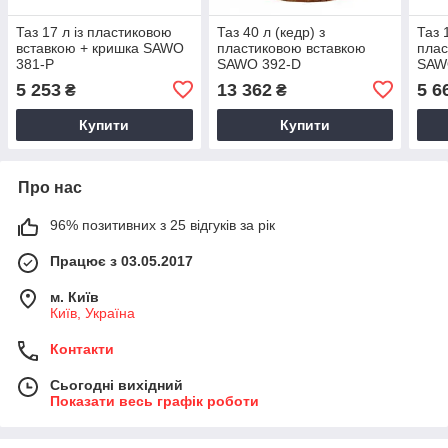
Таз 17 л із пластиковою
Таз 40 л (кедр) з
Таз 
вставкою + кришка SAWO
пластиковою вставкою
плас
381-P
SAWO 392-D
SAW
5 253
13 362
5 6
₴
₴
Купити
Купити
Про нас
96% позитивних з 25 відгуків за рік
Працює з 03.05.2017
м. Київ
Київ, Україна
Контакти
Сьогодні вихідний
Показати весь графік роботи