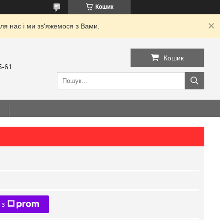
Кошик
я нас і ми зв'яжемося з Вами.
Кошик
5-61
 з