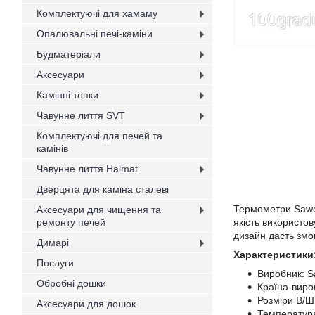
Комплектуючі для хамаму
Опалювальні печі-каміни
Будматеріали
Аксесуари
Камінні топки
Чавунне лиття SVT
Комплектуючі для печей та
камінів
Чавунне лиття Halmat
Дверцята для каміна сталеві
Термометри Sawo 
Аксесуари для чищення та
ремонту печей
якість використов
дизайн дасть змо
Димарі
Характеристики
Послуги
Виробник: 
Обробні дошки
Країна-виро
Розміри В/Ш
Аксесуари для дошок
Температура 