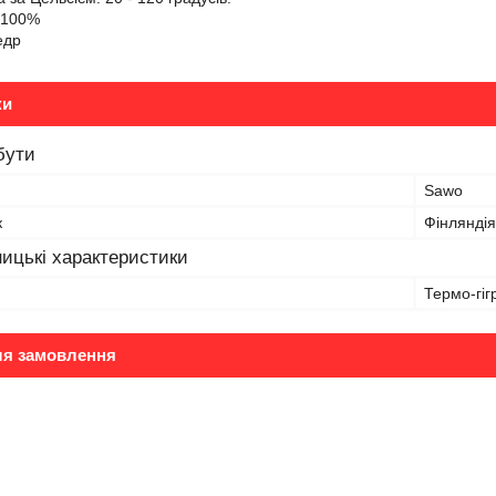
0-100%
едр
ки
бути
Sawo
к
Фінляндія
ицькі характеристики
Термо-гі
ля замовлення