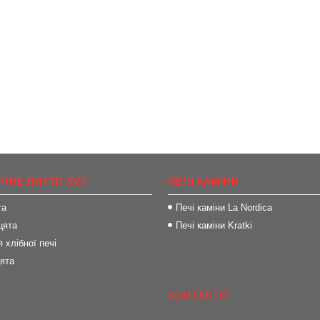
ІЧНЕ ЛИТТЯ SVT
ПЕЧІ КАМІНИ
та
Печі каміни La Nordica
цята
Печі каміни Kratki
 хлібної печі
цята