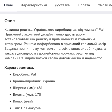
Опис
Характеристики
Доставка
Оплата
Умови п
Опис
Каминна решітка Українського виробництва, від компанії Pal.
Приємний лаконічний дизайн і колір дають змогу
встановлювати цю решітку в приміщеннях із будь-яким
інтер'єром. Решітка пофарбована в приємний кремовий колір.
Завдяки невпинному контролю на всіх етапах виробництва, а
також відповідності європейським нормам, решітки від
компанії Pal вирізняються своєю довговічністю й надійністю.
Характеристики:
Виробник: Pal
Країна-виробник: Україна
Ширина (мм): 481
Висота (мм): 170
Колір: Білий
Тип: Прямокутна