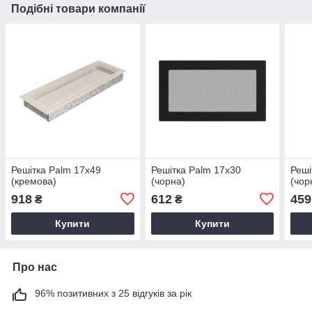
Подібні товари компанії
Решітка Palm 17х49
Решітка Palm 17х30
Реші
(кремова)
(чорна)
(чор
918
612
459
₴
₴
Купити
Купити
Про нас
96% позитивних з 25 відгуків за рік