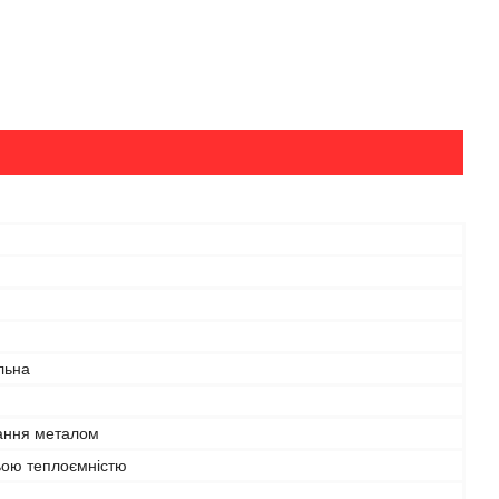
льна
ння металом
ьою теплоємністю