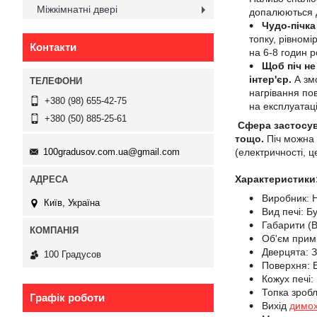
Міжкімнатні двері
допалюються д
Чудо-пічка
топку, рівномі
Контакти
на 6-8 годин р
Щоб піч не
інтер'єр.
А змо
нагрівання пов
+380 (98) 655-42-75
на експлуатаці
+380 (50) 885-25-61
Сфера застосув
тощо.
Піч можна 
100gradusov.com.ua@gmail.com
(електричності, 
Характеристики
Виробник: 
Київ, Україна
Вид печі: Бу
Габарити (В
Об'єм примі
Дверцята: З
100 Градусов
Поверхня: 
Кожух печі:
Топка зробле
Графік роботи
Вихід
димо