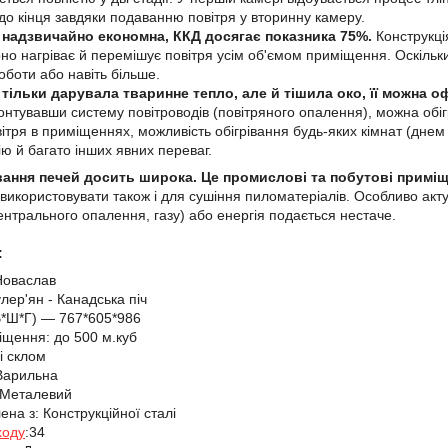
о кінця завдяки подаванню повітря у вторинну камеру.
 надзвичайно економна, ККД досягає показника 75%.
Конструкці
рно нагріває й перемішує повітря усім об'ємом приміщення. Оскільки
оботи або навіть більше.
 тільки дарувала тваринне тепло, але й тішила око, її можна 
нтувавши систему повітроводів (повітряного опалення), можна обіг
ітря в приміщеннях, можливість обігрівання будь-яких кімнат (днем
ю й багато інших явних переваг.
ання печей досить широка. Це промислові та побутові приміщен
використовувати також і для сушіння пиломатеріалів. Особливо акту
центрального опалення, газу) або енергія подається нестаче.
:
Новаслав
лер'ян - Канадська піч
*Ш*Г) — 767*605*986
щення: до 500 м.куб
і склом
Варильна
 Металевий
на з: Конструкційної сталі
ходу
:34