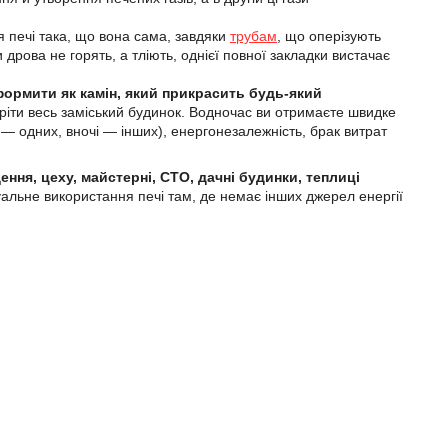
я печі така, що вона сама, завдяки
трубам
, що оперізують
 дрова не горять, а тліють, однієї повної закладки вистачає
оформити як камін, який прикрасить будь-який
ріти весь заміський будинок. Водночас ви отримаєте швидке
 — одних, вночі — інших), енергонезалежність, брак витрат
ня, цеху, майстерні, СТО, дачні будинки, теплиці
альне використання печі там, де немає інших джерел енергії