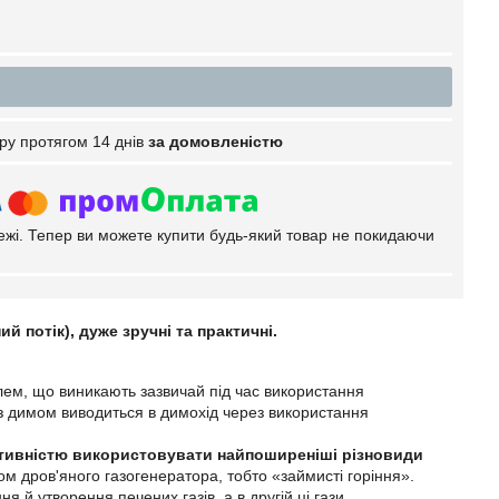
ру протягом 14 днів
за домовленістю
тежі. Тепер ви можете купити будь-який товар не покидаючи
й потік), дуже зручні та практичні.
ем, що виникають зазвичай під час використання
 із димом виводиться в димохід через використання
ективністю використовувати найпоширеніші різновиди
м дров'яного газогенератора, тобто «займисті горіння».
я й утворення печених газів, а в другій ці гази