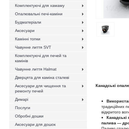
Комплектуючі для хамаму
Опалювальні печі-каміни
Будматеріали
Аксесуари
Камінні топки
Чавунне лиття SVT
Комплектуючі для печей та
камінів
Чавунне лиття Halmat
Дверцята для каміна сталеві
Канадські опалюв
Аксесуари для чищення та
ремонту печей
Димарі
Використа
традиційних пе
Послуги
відкритого вог
Обробні дошки
Канадські 
палива — дро
Аксесуари для дошок
Паливо спалюєт