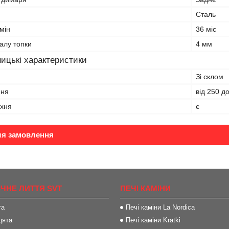
Сталь
мін
36 міс
алу топки
4 мм
ицькі характеристики
Зі склом
ння
від 250 д
рхня
є
ля замовлення
ІЧНЕ ЛИТТЯ SVT
ПЕЧІ КАМІНИ
та
Печі каміни La Nordica
цята
Печі каміни Kratki