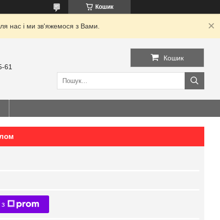
Кошик
я нас і ми зв'яжемося з Вами.
Кошик
5-61
клом
 з