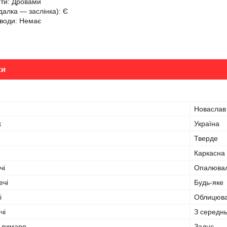
ти: Дровами
алка — заслінка): Є
води: Немає
ки
Новаслав
к
Україна
Тверде
Каркасна
чі
Опалюва
ечі
Будь-яке
і
Облицюва
чі
З середн
 димаря
Заднє