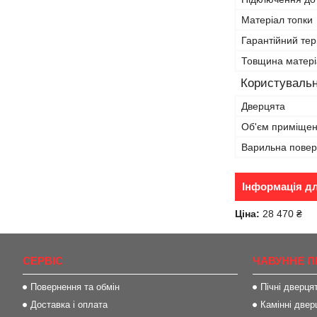
Матеріал топки
Гарантійний тер
Товщина матері
Користувальн
Дверцята
Об'єм приміще
Варильна пове
Інформація д
Ціна:
28 470 ₴
СЕРВІС
ЧАВУННЕ П
Повернення та обмін
Пічні дверця
Доставка і оплата
Камінні двер