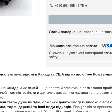
+380 (98) 655-42-75
повернення това
У компанії підключені електронні пла
сайту.
альні печі, відомі в Канаді та США під назвою free flow (вільни
ння канадських печей
— це просте й ефективне розв'язання пробл
чей і камінів, оскільки в цих системах велика частина тепла разом
ню.
печі також дуже вигідні, оскільки дають змогу із високою еф
ва, торф, деревні та інші види відходів.
Працює піч за принципо
ься повністю у дві стадії. У першій камері відбувається процес тлінн