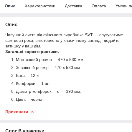
Опис
Характеристики
Доставка
Оплата
Умови п
Опис
Чавунний лиття від фінського виробника SVT — слугуватиме
вам довгі роки, виготовлене у класичному вигляді, додайте
затишку у ваш дім.
Загальні характеристики:
Монтажний розмір: 470 х 530 мм
Зовнішній розмір: 470 х 530 мм
Вага: 12 кг
Конфорки: 1 шт
Діаметр конфорок: d — 390 мм,
Цвет: чорна
Приховати
Спосіб упаковки