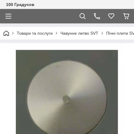
100 Градусов
Товари та послуги
Чавунне литво SVT
Пічні плити S