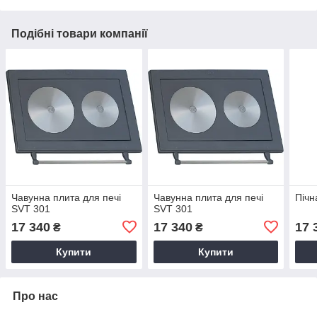
Подібні товари компанії
Чавунна плита для печі
Чавунна плита для печі
Пічн
SVT 301
SVT 301
17 340
17 340
17 
₴
₴
Купити
Купити
Про нас