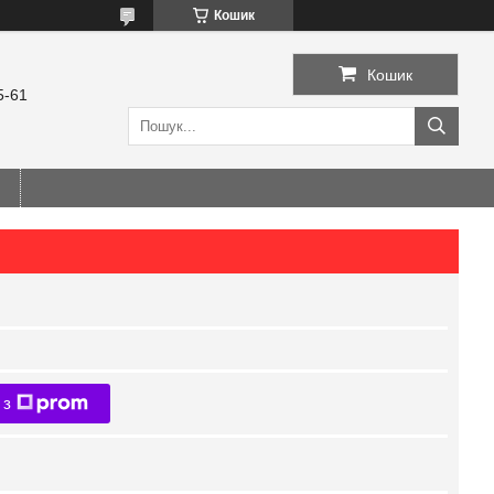
Кошик
Кошик
5-61
 з