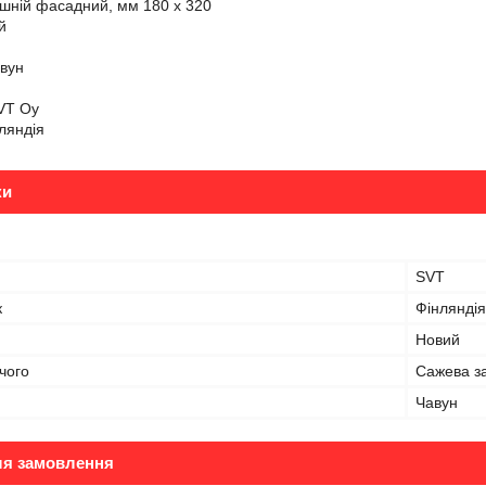
ішній фасадний, мм 180 х 320
ий
авун
VT Oy
нляндія
ки
SVT
к
Фінляндія
Новий
чого
Сажева за
Чавун
ля замовлення