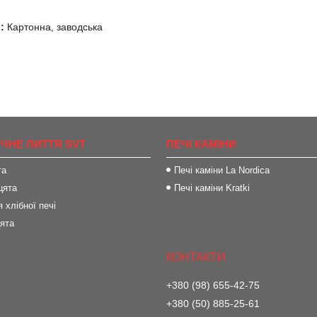
:
Картонна, заводська
ІЧНЕ ЛИТТЯ SVT
ПЕЧІ КАМІНИ
та
Печі каміни La Nordica
цята
Печі каміни Kratki
 хлібної печі
цята
+380 (98) 655-42-75
+380 (50) 885-25-61