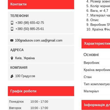
Розмір зовн
Контакти
Колір чорн
Вага, кг 4,7
Матеріал ч
Опис
+380 (98) 655-42-75
Виробник S
+380 (50) 885-25-61
Країна Фі
100gradusov.com.ua@gmail.com
Характеристи
Основні
Київ, Україна
Виробник
Країна виробни
100 Градусов
Стан
Тип комплектую
Графік роботи
Матеріал
Понеділок
10:00
17:00
Інформація д
Вівторок
10:00
17:00