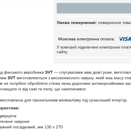
повернення това
У компанії підключені електронні пла
сайту.
ід фінського виробника
SVT
— слугуватиме вам довгі роки, виготовл
ірми
SVT
виготовляються з високоякісного чавуну, який має масу сп
ам не потрібно обробляти стінки люка дорогими антикорозійними за
очищати їх від сажі та пилу, що накопичився.
виготовлена для прихильників мінімалізму під сучасніший інтер'єр.
еристики:
дверцята
печене чавунне
тажний посадковий, мм 130 х 270