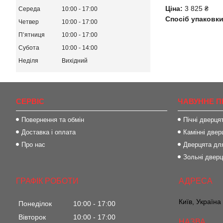
Ціна:
3 825 ₴
Середа
10:00
17:00
Спосіб упаковки
Четвер
10:00
17:00
Пʼятниця
10:00
17:00
Субота
10:00
14:00
Неділя
Вихідний
СЕРВІС
ЧАВУННЕ П
Повернення та обмін
Пічні дверця
Доставка і оплата
Камінні двер
Про нас
Дверцята для
Зольні двер
ГРАФІК РОБОТИ
Київ, Україна
Понеділок
10:00
17:00
Вівторок
10:00
17:00