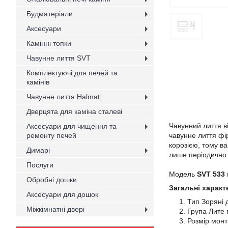
Будматеріали
Аксесуари
Камінні топки
Чавунне лиття SVT
Комплектуючі для печей та
камінів
Чавунне лиття Halmat
Дверцята для каміна сталеві
Чавунний лиття в
Аксесуари для чищення та
ремонту печей
чавунне лиття ф
корозією, тому в
Димарі
лише періодично 
Послуги
Модель
SVT 533
Обробні дошки
Загальні характ
Аксесуари для дошок
Тип Зоряні 
Міжкімнатні двері
Група Лите 
Розмір мон