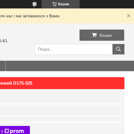
Кошик
я нас і ми зв'яжемося з Вами.
Кошик
5-61
ямий D175-325
 з