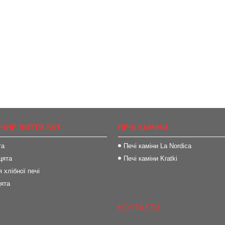
ІЧНЕ ЛИТТЯ SVT
ПЕЧІ КАМІНИ
та
Печі каміни La Nordica
цята
Печі каміни Kratki
 хлібної печі
цята