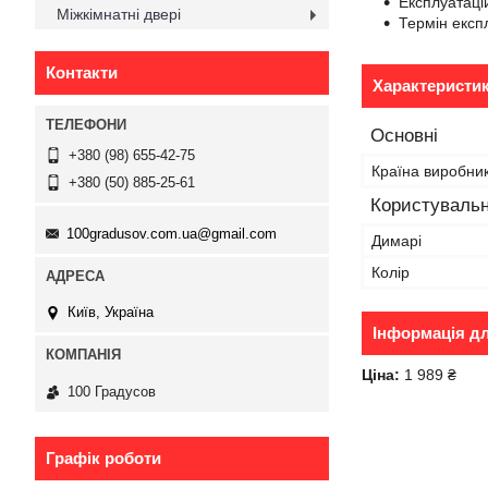
Експлуатаці
Міжкімнатні двері
Термін експл
Контакти
Характеристи
Основні
+380 (98) 655-42-75
Країна виробни
+380 (50) 885-25-61
Користувальн
100gradusov.com.ua@gmail.com
Димарі
Колір
Київ, Україна
Інформація д
Ціна:
1 989 ₴
100 Градусов
Графік роботи