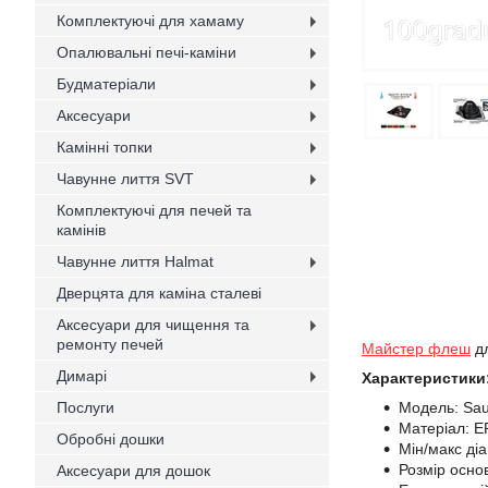
Комплектуючі для хамаму
Опалювальні печі-каміни
Будматеріали
Аксесуари
Камінні топки
Чавунне лиття SVT
Комплектуючі для печей та
камінів
Чавунне лиття Halmat
Дверцята для каміна сталеві
Аксесуари для чищення та
ремонту печей
Майстер флеш
дл
Димарі
Характеристики
Послуги
Модель: Sa
Матеріал: E
Обробні дошки
Мін/макс ді
Розмір осно
Аксесуари для дошок