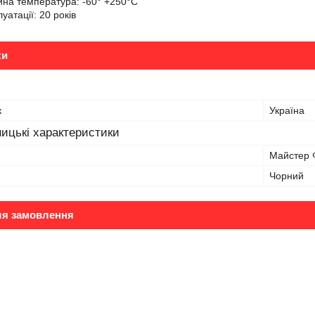
йна температура: -60° +250°С
уатації: 20 років
ки
к
Україна
ицькі характеристики
Майстер Ф
Чорний
ля замовлення