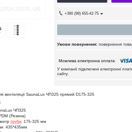
+380 (98) 655-42-75
повернення това
У компанії підключені електронні пла
сайту.
я вентиляції SaunaLux ЧП325 прямий D175-325
:
unaLux ЧП325
PDM (Резина)
аметр
труби
: 175-325 мм
ви: 435*435мм