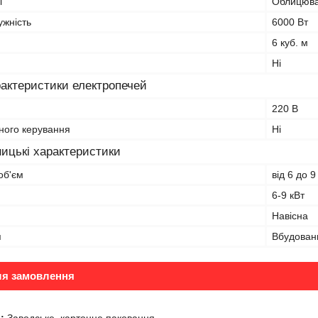
і
Облицюва
ужність
6000 Вт
6 куб. м
Ні
рактеристики електропечей
220 В
ного керування
Ні
ицькі характеристики
об'єм
від 6 до 9
6-9 кВт
Навісна
я
Вбудован
ля замовлення