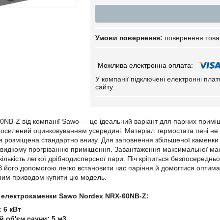
повернення това
У компанії підключені електронні пла
сайту.
0NB-Z від компанії Sawo — це ідеальний варіант для парних приміще
 посилений оцинковуванням усередині. Матеріал термостата печі не с
 розміщена стандартно внизу. Для заповнення збільшеної каменки ціє
идкому прогріванню приміщення. Завантаження максимальної маси 
кількість легкої дрібнодисперсної пари. Піч кріпиться безпосереднь
З його допомогою легко встановити час паріння й домогтися оптимал
ним приводом купити цю модель.
 електрокаменки Sawo Nordex NRX-60NB-Z:
: 6 кВт
й об'єм сауни: 5 м3