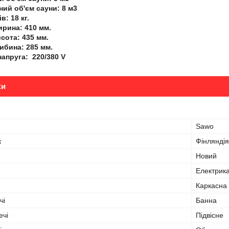
ий об'єм сауни: 8 м3
в: 18 кг.
ирина: 410 мм.
сота: 435 мм.
ибина: 285 мм.
напруга: 220/380 V
ки
Sawo
к
Фінляндія
Новий
Електрик
Каркасна
чі
Банна
ечі
Підвісне