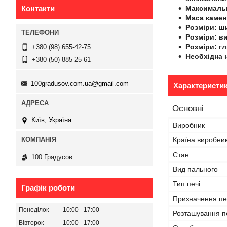
Контакти
Максимальн
Маса камені
Розміри: ш
Розміри: ви
Розміри: гл
+380 (98) 655-42-75
Необхідна 
+380 (50) 885-25-61
100gradusov.com.ua@gmail.com
Характеристи
Основні
Київ, Україна
Виробник
Країна виробни
Стан
100 Градусов
Вид пального
Тип печі
Графік роботи
Призначення пе
Понеділок
10:00
17:00
Розташування п
Вівторок
10:00
17:00