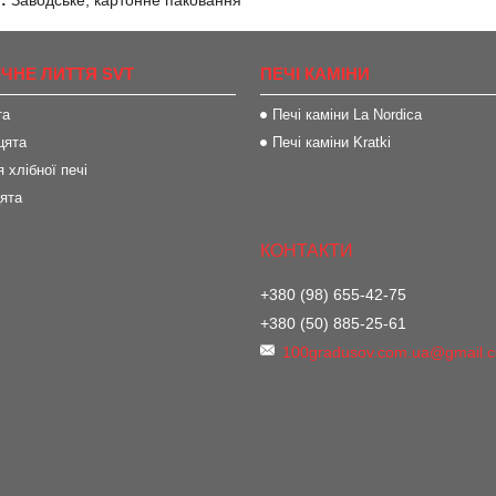
:
Заводське, картонне паковання
ІЧНЕ ЛИТТЯ SVT
ПЕЧІ КАМІНИ
та
Печі каміни La Nordica
цята
Печі каміни Kratki
 хлібної печі
цята
+380 (98) 655-42-75
+380 (50) 885-25-61
100gradusov.com.ua@gmail.