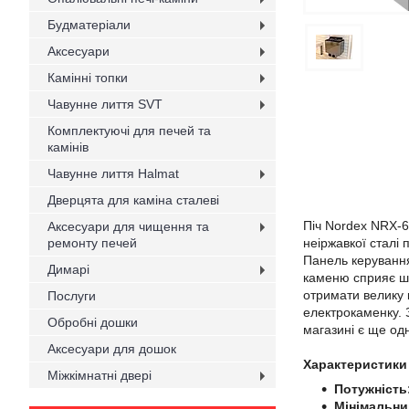
Будматеріали
Аксесуари
Камінні топки
Чавунне лиття SVT
Комплектуючі для печей та
камінів
Чавунне лиття Halmat
Дверцята для каміна сталеві
Піч Nordex NRX-6
Аксесуари для чищення та
ремонту печей
неіржавкої сталі
Панель керування
Димарі
каменю сприяє шв
отримати велику 
Послуги
електрокаменку. 
Обробні дошки
магазині є ще од
Аксесуари для дошок
Характеристики
Міжкімнатні двері
Потужність
Мінімальни