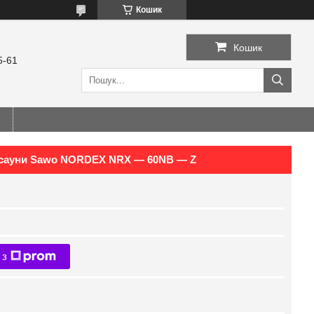
Кошик
Кошик
5-61
та сауни Sawo NORDEX NRX — 60NB — Z
 з