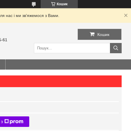
Кошик
я нас і ми зв'яжемося з Вами.
Кошик
5-61
 з