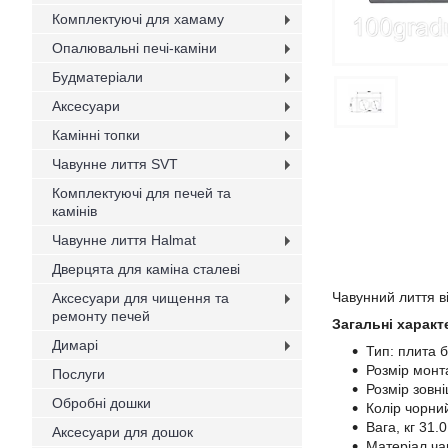
Комплектуючі для хамаму
Опалювальні печі-каміни
Будматеріали
Аксесуари
Камінні топки
Чавунне лиття SVT
Комплектуючі для печей та
камінів
Чавунне лиття Halmat
Дверцята для каміна сталеві
Чавунний лиття в
Аксесуари для чищення та
ремонту печей
Загальні характ
Димарі
Тип: плита 
Розмір монт
Послуги
Розмір зовн
Обробні дошки
Колір чорн
Вага, кг 31.
Аксесуари для дошок
Матеріал ч