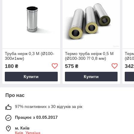
Труба нерж 0,3 М (Ø100-
Термо труба неірж 0,5 М
Терм
300≠1мм)
(Ø100-300 ⁇ 0,8 мм)
(Ø10
180
575
342
₴
₴
Купити
Купити
Про нас
97% позитивних з 30 відгуків за рік
Працює з 03.05.2017
м. Київ
Київ, Україна