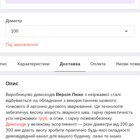
Діаметр
100
Під замовлення
пис
Характеристики
Доставка
Оплата
Умови пове
Опис
Виробництво димоходів
Версія Люкс
з неіржавкої сталі
відбувається на обладнанні з використанням шовного,
точкового й аргонно-дугового зварювання. Ця технологія
забезпечує високу міцність зварного шва, гарну герметичність
усіх неіржавких
труб
, а отже, і гарну пожежобезпеку.
Димоходи
у великому асортименті — різні діаметри від 100 до
300 мм дають змогу зробити практично будь-якої складності
димовідвідний канал для вашого будинку, лазні та інших