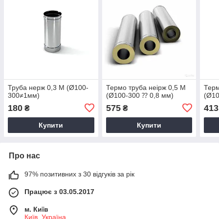
Труба нерж 0,3 М (Ø100-
Термо труба неірж 0,5 М
Терм
300≠1мм)
(Ø100-300 ⁇ 0,8 мм)
(Ø1
180
575
413
₴
₴
Купити
Купити
Про нас
97% позитивних з 30 відгуків за рік
Працює з 03.05.2017
м. Київ
Київ, Україна