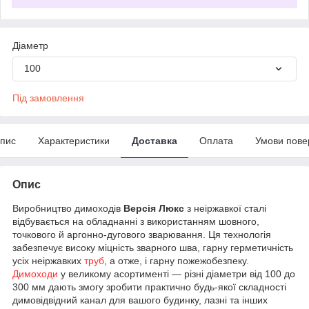
Діаметр
100
Під замовлення
пис
Характеристики
Доставка
Оплата
Умови пове
Опис
Виробництво димоходів
Версія Люкс
з неіржавкої сталі
відбувається на обладнанні з використанням шовного,
точкового й аргонно-дугового зварювання. Ця технологія
забезпечує високу міцність зварного шва, гарну герметичність
усіх неіржавких
труб
, а отже, і гарну пожежобезпеку.
Димоходи
у великому асортименті — різні діаметри від 100 до
300 мм дають змогу зробити практично будь-якої складності
димовідвідний канал для вашого будинку, лазні та інших