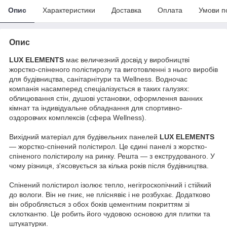
Опис
Характеристики
Доставка
Оплата
Умови п
Опис
LUX ELEMENTS
має величезний досвід у виробництві
жорстко-спіненого полістиролу та виготовленні з нього виробів
для будівництва, санітарнітури та Wellness. Водночас
компанія насамперед спеціалізується в таких галузях:
облицювання стін, душові установки, оформлення ванних
кімнат та індивідуальне обладнання для спортивно-
оздоровчих комплексів (сфера Wellness).
Вихідний матеріал для будівельних панелей
LUX ELEMENTS
— жорстко-спінений полістирол. Це єдині панелі з жорстко-
спіненого полістиролу на ринку. Решта — з екструдованого. У
чому різниця, з'ясовується за кілька років після будівництва.
Спінений полістирол ізолює тепло, негігроскопічний і стійкий
до вологи. Він не гниє, не пліснявіє і не розбухає. Додатково
він обробляється з обох боків цементним покриттям зі
склоткантю. Це робить його чудовою основою для плитки та
штукатурки.