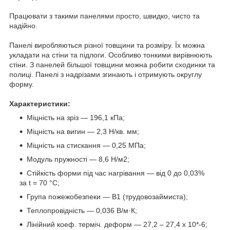
Працювати з такими панелями просто, швидко, чисто та
надійно.
Панелі виробляються різної товщини та розміру. Їх можна
укладати на стіни та підлоги. Особливо тонкими вирівнюють
стіни. З панелей більшої товщини можна робити сходинки та
полиці. Панелі з надрізами згинають і отримують округлу
форму.
Характеристики:
Міцність на зріз — 196,1 кПа;
Міцність на вигин — 2,3 Н/кв. мм;
Міцність на стискання — 0,25 МПа;
Модуль пружності — 8,6 Н/м2;
Стійкість форми під час нагрівання — від 0 до 0,03%
за t = 70 °C;
Група пожежобезпеки — В1 (трудовозаймиста);
Теплопровідність — 0,036 В/м·К;
Лінійний коеф. терміч. деформ — 27,2 – 27,4 х 10*-6;