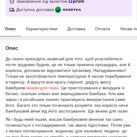
Замовлення під захистом
Доступна доставка
Опис
Характеристики
Доставка
Оплата
Умови п
Опис
До лазня приходять зазвичай для того, щоб розслабитися
після трудових буднів, це не тільки приємна процедура, але й
корисна, допомагає відновитися організму. Нагадуваннямо!
Тільки не захоплюватися температурою й часом перебування
в парилці. А відчути всю красу паріння, дадуть змогу
бамбукові
віники для лазні
. Це пристосування є вихідцем із
Китаю, оскільки клімат має вирощування бамбука. Але вже
зараз і в російських лазнях практикують використання саме
його. Багато хто тільки починають розуміти, яку користь несе
бамбуковий віник від його застосування. Ще віники для лазні.
Як і будь-який інший, масаж бамбуковим віником так само
починається з погладжування, так звана підготовка. Потім уже
з легких поплескування, водночас для належної людини, це
не має бути схоже на спробу, а навпаки викликати насолоду.