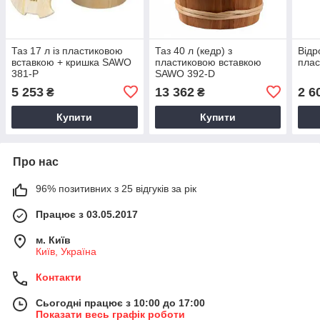
Таз 17 л із пластиковою
Таз 40 л (кедр) з
Відр
вставкою + кришка SAWO
пластиковою вставкою
плас
381-P
SAWO 392-D
5 253
13 362
2 6
₴
₴
Купити
Купити
Про нас
96% позитивних з 25 відгуків за рік
Працює з 03.05.2017
м. Київ
Київ, Україна
Контакти
Сьогодні працює з 10:00 до 17:00
Показати весь графік роботи