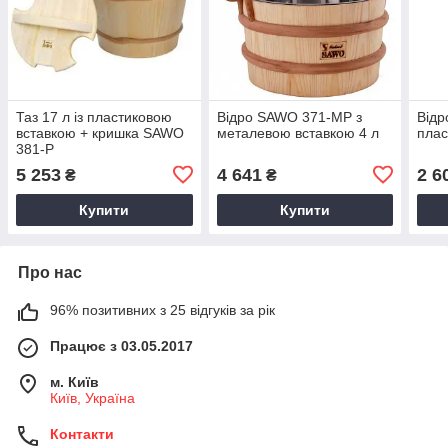
Таз 17 л із пластиковою
Відро SAWO 371-MP з
Відр
вставкою + кришка SAWO
металевою вставкою 4 л
плас
381-P
5 253
4 641
2 6
₴
₴
Купити
Купити
Про нас
96% позитивних з 25 відгуків за рік
Працює з 03.05.2017
м. Київ
Київ, Україна
Контакти