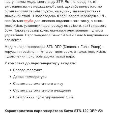
наступником модельного ряду STP. Як і попередник, він
виготовляється з нержавіючої сталі, що забезпечує істотно
більш високий термін служби, на відміну від використання
звичайної сталі. З нововведень в серії парогенераторів STN -
спеціальна
труба
для клапана надлишкового тиску, а також
можливість установки паропроводу як з лівого, так і з правого
боку. Парогенератор комплектується електронним пультом
управління. Парогенератор Sawo STN-120 має 6 нагрівальних
елементів.
Модель парогенератора STN DFP (Dimmer + Fun + Pump) -
керування освітленням та вентилятором, а також можливість
підключення пристроїв ароматизації пара.
У комплект до парогенератору входять:
Парова форсунка
Датчик температури
Система автоматичного зливу
Система автоматичного очищення
Електронний пульт управління: 1 шт.
Характеристика парогенератора Sawo STN-120
DFP V2
: