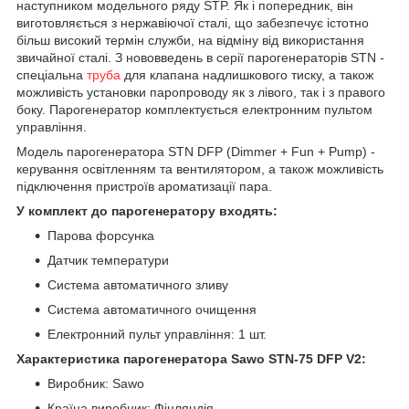
наступником модельного ряду STP. Як і попередник, він
виготовляється з нержавіючої сталі, що забезпечує істотно
більш високий термін служби, на відміну від використання
звичайної сталі. З нововведень в серії парогенераторів STN -
спеціальна
труба
для клапана надлишкового тиску, а також
можливість установки паропроводу як з лівого, так і з правого
боку. Парогенератор комплектується електронним пультом
управління.
Модель парогенератора STN DFP (Dimmer + Fun + Pump) -
керування освітленням та вентилятором, а також можливість
підключення пристроїв ароматизації пара.
У комплект до парогенератору входять:
Парова форсунка
Датчик температури
Система автоматичного зливу
Система автоматичного очищення
Електронний пульт управління: 1 шт.
Характеристика парогенератора Sawo STN-75
DFP V2
:
Виробник: Sawo
Країна виробник: Фінляндія