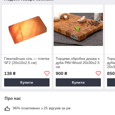
Гімалайська сіль — плитка
Торцева обробна дошка з
Торц
SF2 (20x10x2,5 см)
дуба PAV-Wood 20х30х2.5
дуба
см
20х3
138
900
850
₴
₴
Купити
Купити
Про нас
96% позитивних з 25 відгуків за рік