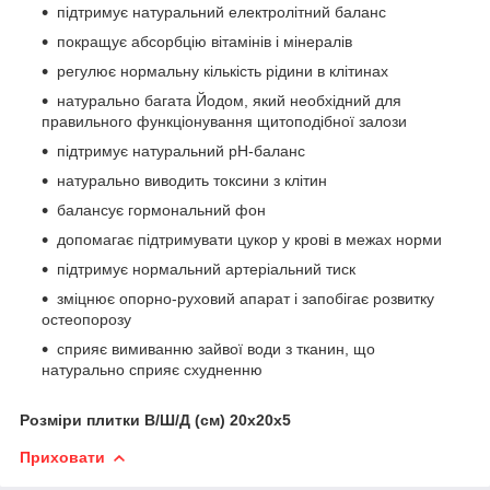
підтримує натуральний електролітний баланс
покращує абсорбцію вітамінів і мінералів
регулює нормальну кількість рідини в клітинах
натурально багата Йодом, який необхідний для
правильного функціонування щитоподібної залози
підтримує натуральний pH-баланс
натурально виводить токсини з клітин
балансує гормональний фон
допомагає підтримувати цукор у крові в межах норми
підтримує нормальний артеріальний тиск
зміцнює опорно-руховий апарат і запобігає розвитку
остеопорозу
сприяє вимиванню зайвої води з тканин, що
натурально сприяє схудненню
Розміри плитки В/Ш/Д (см) 20х20х5
Приховати