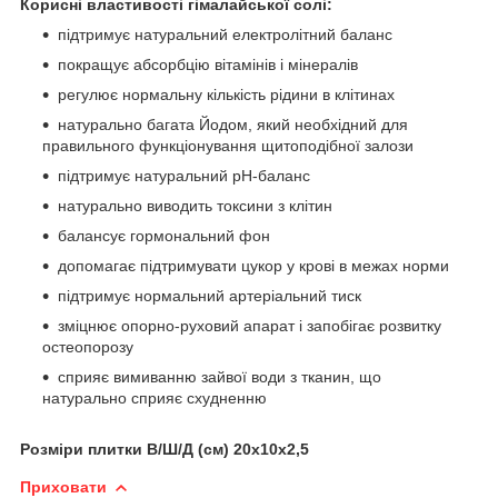
Корисні властивості гімалайської солі:
підтримує натуральний електролітний баланс
покращує абсорбцію вітамінів і мінералів
регулює нормальну кількість рідини в клітинах
натурально багата Йодом, який необхідний для
правильного функціонування щитоподібної залози
підтримує натуральний pH-баланс
натурально виводить токсини з клітин
балансує гормональний фон
допомагає підтримувати цукор у крові в межах норми
підтримує нормальний артеріальний тиск
зміцнює опорно-руховий апарат і запобігає розвитку
остеопорозу
сприяє вимиванню зайвої води з тканин, що
натурально сприяє схудненню
Розміри плитки В/Ш/Д (см) 20х10х2,5
Приховати