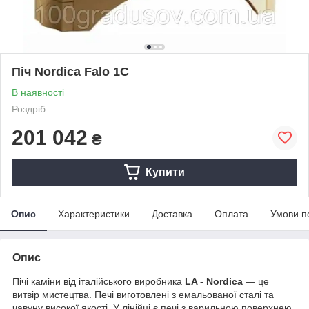
Піч Nordica Falo 1C
В наявності
Роздріб
201 042
₴
Купити
Опис
Характеристики
Доставка
Оплата
Умови п
Опис
Пічі каміни від італійського виробника
LA - Nordica
— це
витвір мистецтва. Печі виготовлені з емальованої сталі та
чавуну високої якості. У лінійці є печі з варильною поверхнею,