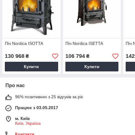
Піч Nordica ISOTTA
Піч Nordica ISETTA
Піч 
130 968
106 794
142
₴
₴
Купити
Купити
Про нас
96% позитивних з 25 відгуків за рік
Працює з 03.05.2017
м. Київ
Київ, Україна
Контакти