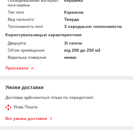
Облицювальний матеріал
Кераміка
печі-каміна
Тип печі
Каркасна
Вид пального
Тверде
Теплоємність печі
З середньою теплоємністю
Користувальницькі характеристики
Дверцята
Зі склом
Об'єм приміщення
від 200 до 250 м3
Варильна поверхня
немає
Приховати
Умови доставки
Доставка здійснюється тільки по передоплаті.
Нова Пошта
Всі умови доставки