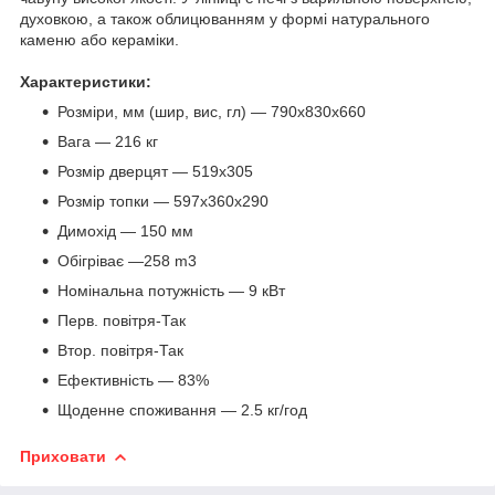
духовкою, а також облицюванням у формі натурального
каменю або кераміки.
Характеристики:
Розміри, мм (шир, вис, гл) — 790x830x660
Вага — 216 кг
Розмір дверцят — 519x305
Розмір топки — 597x360x290
Димохід — 150 мм
Обігріває —258 m3
Номінальна потужність — 9 кВт
Перв. повітря-Так
Втор. повітря-Так
Ефективність — 83%
Щоденне споживання — 2.5 кг/год
Приховати