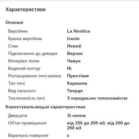
Характеристики
Основні
Виробник
La Nordica
Країна виробник
Італія
Стан
Новий
Підключення до димаря
Верхнє
Матеріал топки
Чавун
Водяний контур
Ні
Розташування печі-каміна
Пристінне
Тип печі
Каркасна
Вид пального
Тверде
Теплоємність печі
З середньою теплоємністю
Користувальницькі характеристики
Дверцята
Зі склом
Об'єм приміщення
від 150 до 200 м3, від 200 до
250 м3
Варильна поверхня
є