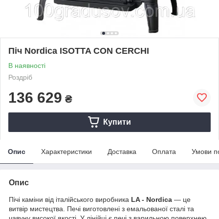
Піч Nordica ISOTTA CON CERCHI
В наявності
Роздріб
136 629
₴
Купити
Опис
Характеристики
Доставка
Оплата
Умови п
Опис
Пічі каміни від італійського виробника
LA - Nordica
— це
витвір мистецтва. Печі виготовлені з емальованої сталі та
чавуну високої якості. У лінійці є печі з варильною поверхнею,