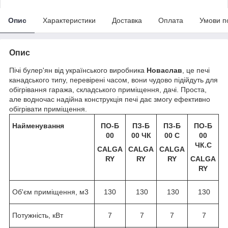
Опис
Характеристики
Доставка
Оплата
Умови п
Опис
Пічі булер'ян від українського виробника
Новаслав
, це печі
канадського типу, перевірені часом, вони чудово підійдуть для
обігрівання гаража, складського приміщення, дачі. Проста,
але водночас надійна конструкція печі дає змогу ефективно
обігрівати приміщення.
Найменування
ПО-Б
ПЗ-Б
ПЗ-Б
ПО-Б
00
00 ЧК
00 С
00
ЧК.С
CALGA
CALGA
CALGA
RY
RY
RY
CALGA
RY
Об'єм приміщення, м
3
130
130
130
130
Потужність, кВт
7
7
7
7