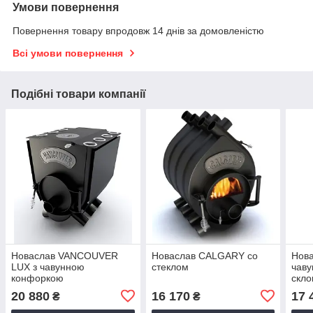
Умови повернення
Повернення товару впродовж 14 днів за домовленістю
Всі умови повернення
Подібні товари компанії
Новаслав VANCOUVER
Новаслав CALGARY со
Нов
LUX з чавунною
стеклом
чаву
конфоркою
скл
20 880
16 170
17 
₴
₴