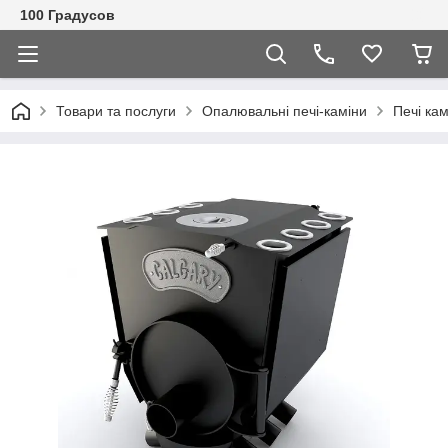
100 Градусов
Товари та послуги
Опалювальні печі-каміни
Печі ка