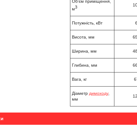
Об'єм приміщення,
1
3
м
Потужність, кВт
Висота, мм
6
Ширина, мм
4
Глибина, мм
6
Вага, кг
6
Діаметр
димоходу
,
1
мм
ки