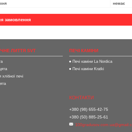
рхня
немає
ля замовлення
ІЧНЕ ЛИТТЯ SVT
ПЕЧІ КАМІНИ
та
Печі каміни La Nordica
цята
Печі каміни Kratki
 хлібної печі
цята
+380 (98) 655-42-75
+380 (50) 885-25-61
100gradusov.com.ua@gmail.