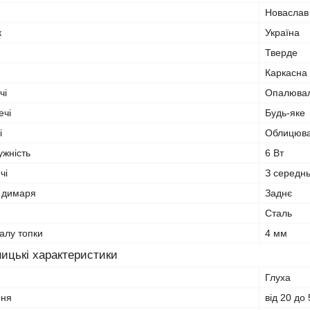
Новаслав
к
Україна
Тверде
Каркасна
чі
Опалюва
ечі
Будь-яке
і
Облицюва
ужність
6 Вт
чі
З середн
 димаря
Заднє
Сталь
алу топки
4 мм
ицькі характеристики
Глуха
ння
від 20 до