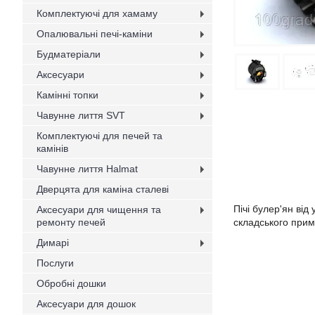
Комплектуючі для хамаму
Опалювальні печі-каміни
Будматеріали
Аксесуари
Камінні топки
Чавунне лиття SVT
Комплектуючі для печей та
камінів
Чавунне лиття Halmat
Дверцята для каміна сталеві
Пічі булер'ян від
Аксесуари для чищення та
ремонту печей
складського прим
Димарі
Послуги
Обробні дошки
Аксесуари для дошок