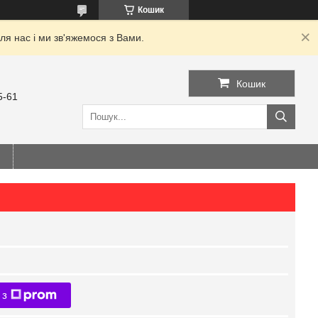
Кошик
я нас і ми зв'яжемося з Вами.
Кошик
5-61
 з