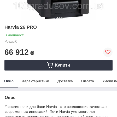
Harvia 26 PRO
В наявності
Роздріб
66 912
₴
Купити
Опис
Характеристики
Доставка
Оплата
Умови п
Опис
Финские печи для бани Harvia - это воплощение качества и
современных инноваций. Печи Harvia уже много лет
являются эталоном качества, на сегодняшний день, трудно