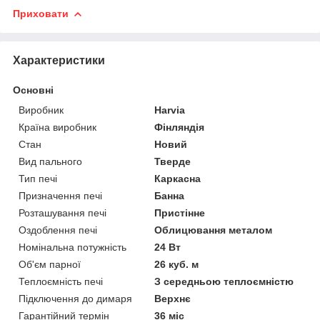
Приховати
Характеристики
Основні
Виробник
Harvia
Країна виробник
Фінляндія
Стан
Новий
Вид пального
Тверде
Тип печі
Каркасна
Призначення печі
Банна
Розташування печі
Пристінне
Оздоблення печі
Облицювання металом
Номінальна потужність
24 Вт
Об'єм парної
26 куб. м
Теплоємність печі
З середньою теплоємністю
Підключення до димаря
Верхнє
Гарантійний термін
36 міс