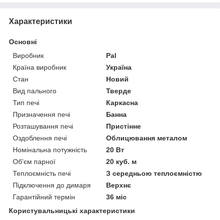
Характеристики
Основні
Виробник
Pal
Країна виробник
Україна
Стан
Новий
Вид пального
Тверде
Тип печі
Каркасна
Призначення печі
Банна
Розташування печі
Пристінне
Оздоблення печі
Облицювання металом
Номінальна потужність
20 Вт
Об'єм парної
20 куб. м
Теплоємність печі
З середньою теплоємністю
Підключення до димаря
Верхнє
Гарантійний термін
36 міс
Користувальницькі характеристики