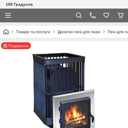
100 Градусов
Товари та послуги
Дров'яні печі для лазні
Печі для л
Подарунок