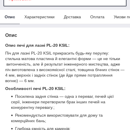
Опис
Характеристики
Доставка
Оплата
Умови п
Опис
Опис печі для лазні PL-20 KSIL:
Піч для лазні PL-20 KSIL прикрасить будь-яку перулку:
стильна матова пластина й елегантні форми — це не тільки
витонченість, але й результат інженерного мистецтва, адже
піч виготовлена з високоякісної сталі, товщина бічних стінок —
4 мм, верхніх і задніх стінок (де йде пряме потрапляння
вогню) — 6 мм.
Особливості печі PL-20 KSIL:
Посилена задня стінка — одна з переваг, печей цієї
серії, інженери перетворили брак інших печей на
конкурентну перевагу.;
Рекомендується використовувати для дому та
комерційних бань;
Глибока ємність для каменів;