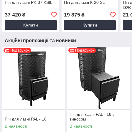
Піч для лазні PK-37 KSIL
Піч для лазні К-20 SL
Піч 
скл
37 420
19 875
21 
₴
₴
Купити
Купити
Акційні пропозиції та новинки
Подарунок
Подарунок
Піч для лазні PAL - 18 з
Піч для лазні PAL - 18
виносом
В наявності
В наявності