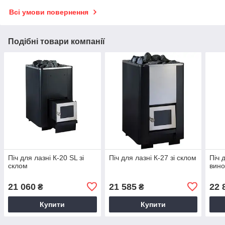
Всі умови повернення
Подібні товари компанії
Піч для лазні К-20 SL зі
Піч для лазні К-27 зі склом
Піч 
склом
вин
21 060
21 585
22 
₴
₴
Купити
Купити