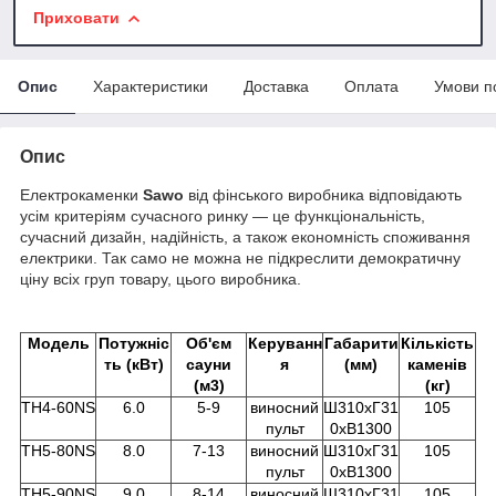
Приховати
Опис
Характеристики
Доставка
Оплата
Умови п
Опис
Електрокаменки
Sawo
від фінського виробника відповідають
усім критеріям сучасного ринку — це функціональність,
сучасний дизайн, надійність, а також економність споживання
електрики. Так само не можна не підкреслити демократичну
ціну всіх груп товару, цього виробника.
Модель
Потужніс
Об'єм
Керуванн
Габарити
Кількість
ть (кВт)
сауни
я
(мм)
каменів
(м3)
(кг)
TH4-60NS
6.0
5-9
виносний
Ш310хГ31
105
пульт
0хВ1300
TH5-80NS
8.0
7-13
виносний
Ш310хГ31
105
пульт
0хВ1300
TH5-90NS
9.0
8-14
виносний
Ш310хГ31
105