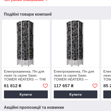
Подібні товари компанії
Електрокаменка, Піч для
Електрокаменка, Піч для
Елек
лазні та сауни Sawo
лазні та сауни Sawo
лазн
TOWER HEATERS — TH6
TOWER HEATERS —
TOW
120N
TH12 210N
150
61 812
117 657
85 
₴
₴
Купити
Купити
Акційні пропозиції та новинки