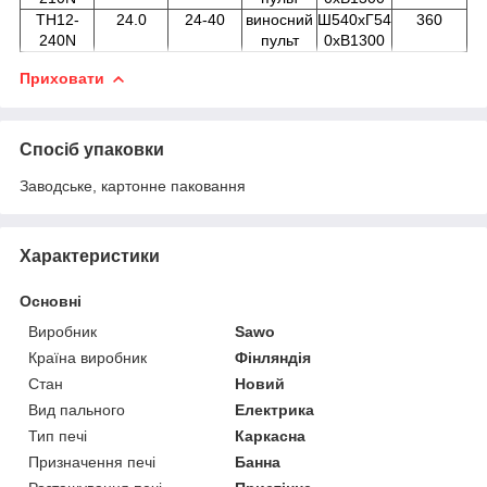
TH12-
24.0
24-40
виносний
Ш540хГ54
360
240N
пульт
0хВ1300
Приховати
Спосіб упаковки
Заводське, картонне паковання
Характеристики
Основні
Виробник
Sawo
Країна виробник
Фінляндія
Стан
Новий
Вид пального
Електрика
Тип печі
Каркасна
Призначення печі
Банна