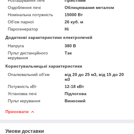
Розташування печі
Пристінне
Оздоблення печі
Облицювання металом
Номінальна потужність
15000 Вт
Об'єм парної
26 куб. м
Парогенератор
Ні
Додаткові характеристики електропечей
Напруга
380 В
Пульт дистанційного
Так
керування
Користувальницькі характеристики
Опалювальний об'єм
від 20 до 25 м3, від 15 до 20
м3
Потужність кВт
12-18 кВт
Установка печі
Підлогова
Пульт керування
Виносний
Приховати
Умови доставки