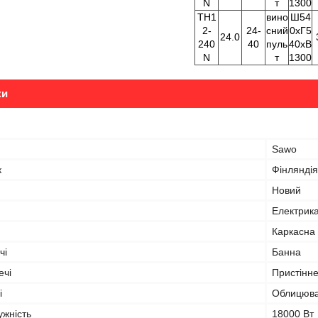
N
т
1300
TH1
вино
Ш54
2-
24-
сний
0хГ5
24.0
240
40
пуль
40хВ
N
т
1300
ки
Sawo
к
Фінляндія
Новий
Електрик
Каркасна
чі
Банна
ечі
Пристінн
і
Облицюва
ужність
18000 Вт