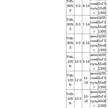
TH5-
сний
0хГ3
90N
9.0
8-14
пуль
10хВ
S
т
1300
вино
Ш35
TH6-
сний
5хГ3
80N
8.0
7-14
пуль
55хВ
S
т
1300
вино
Ш35
TH6-
сний
5хГ3
90N
9.0
8-15
пуль
55хВ
S
т
1300
вино
Ш35
TH6-
сний
5хГ3
105
10.5
9-16
пуль
55хВ
N
т
1300
вино
Ш35
TH6-
11-
сний
5хГ3
120
12.0
18
пуль
55хВ
N
т
1300
вино
Ш44
TH9-
10-
сний
0хГ4
105
10.5
16
пуль
40хВ
N
т
1300