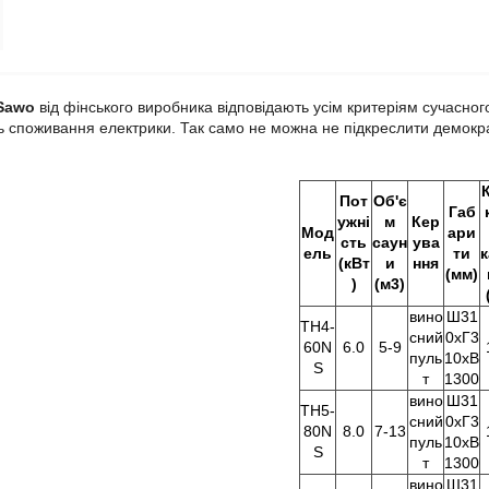
Sawo
від фінського виробника відповідають усім критеріям сучасног
ь споживання електрики. Так само не можна не підкреслити демократ
Пот
Об'є
Габ
ужні
м
Кер
Мод
ари
сть
саун
ува
ель
ти
(кВт
и
ння
(мм)
)
(м3)
вино
Ш31
TH4-
сний
0хГ3
60N
6.0
5-9
пуль
10хВ
S
т
1300
вино
Ш31
TH5-
сний
0хГ3
80N
8.0
7-13
пуль
10хВ
S
т
1300
вино
Ш31