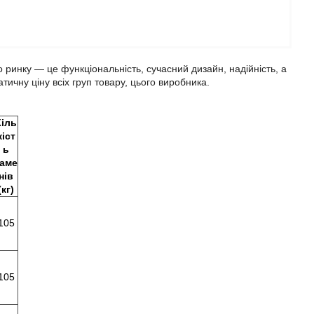
о ринку — це функціональність, сучасний дизайн, надійність, а
ичну ціну всіх груп товару, цього виробника.
Кіль
кіст
ь
каме
нів
(кг)
105
105