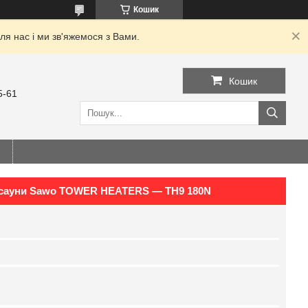
Кошик
я нас і ми зв'яжемося з Вами.
Кошик
5-61
та сауни Sawo TOWER HEATERS — TH9 180N