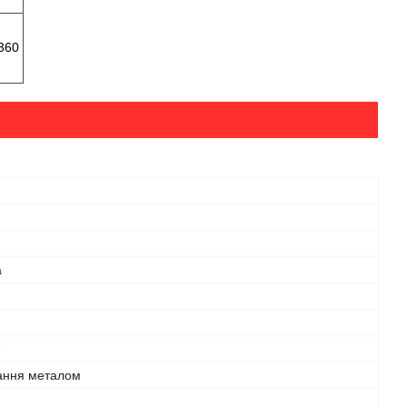
360
а
е
ння металом