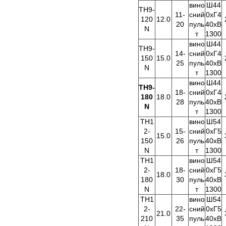
вино
Ш44
TH9-
11-
сний
0хГ4
120
12.0
20
пуль
40хВ
N
т
1300
вино
Ш44
TH9-
14-
сний
0хГ4
150
15.0
25
пуль
40хВ
N
т
1300
вино
Ш44
TH9-
18-
сний
0хГ4
180
18.0
28
пуль
40хВ
N
т
1300
TH1
вино
Ш54
2-
15-
сний
0хГ5
15.0
150
26
пуль
40хВ
N
т
1300
TH1
вино
Ш54
2-
18-
сний
0хГ5
18.0
180
30
пуль
40хВ
N
т
1300
TH1
вино
Ш54
2-
22-
сний
0хГ5
21.0
210
35
пуль
40хВ