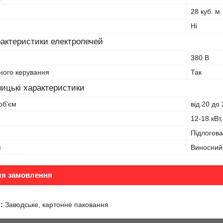
28 куб. м
Ні
рактеристики електропечей
380 В
ного керування
Так
ицькі характеристики
об'єм
від 20 до 
12-18 кВт,
Підлогова
я
Виносний
ля замовлення
:
Заводське, картонне паковання