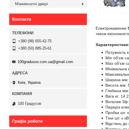
Міжкімнатні двері
Контакти
Електрокаменки
також економніст
+380 (98) 655-42-75
Характеристик
+380 (50) 885-25-61
Потужність к
Мin об'єм са
100gradusov.com.ua@gmail.com
Мax об'єм с
Мінімальна 
Максимальна
Ширина мм:
Київ, Україна
Висота мм: 
Глибина мм:
Вага кг: 14.2
Вольтаж 3ф
100 Градусов
Переріз еле
Пробка шт. х
Тіни шт. х кВ
Графік роботи
Відстань до 