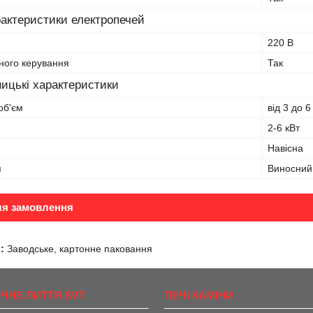
рактеристики електропечей
220 В
ного керування
Так
ицькі характеристики
об'єм
від 3 до 6
2-6 кВт
Навісна
я
Виносний
ля замовлення
:
Заводське, картонне паковання
ІЧНЕ ЛИТТЯ SVT
ПЕЧІ КАМІНИ