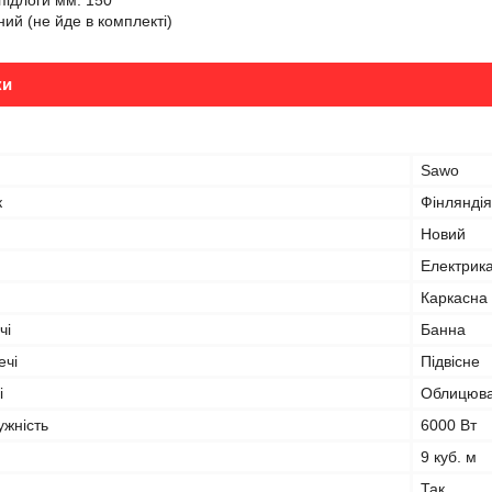
підлоги мм: 150
ий (не йде в комплекті)
ки
Sawo
к
Фінляндія
Новий
Електрик
Каркасна
чі
Банна
ечі
Підвісне
і
Облицюва
ужність
6000 Вт
9 куб. м
Так