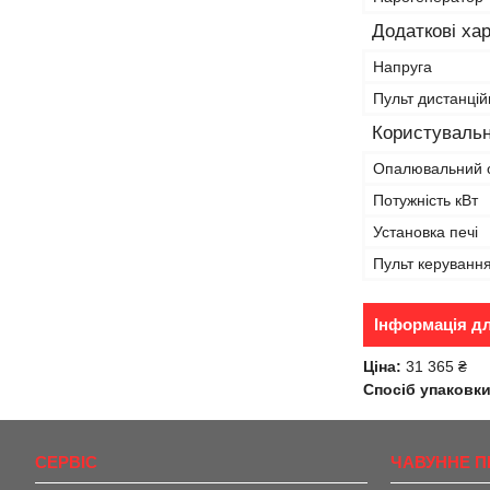
Додаткові ха
Напруга
Пульт дистанцій
Користувальн
Опалювальний 
Потужність кВт
Установка печі
Пульт керуванн
Інформація д
Ціна:
31 365 ₴
Спосіб упаковки
СЕРВІС
ЧАВУННЕ П