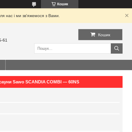
Кошик
я нас і ми зв'яжемося з Вами.
Кошик
5-61
а сауни Sawo SCANDIA COMBI — 60NS