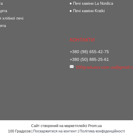
та
Печі каміни La Nordica
цята
Печі каміни Kratki
 хлібної печі
цята
+380 (98) 655-42-75
+380 (50) 885-25-61
100gradusov.com.ua@gmail.
Сайт створений на маркетплейсі
Prom.ua
100 Градусов |
Поскаржитися на контент
|
Політика конфіденційності