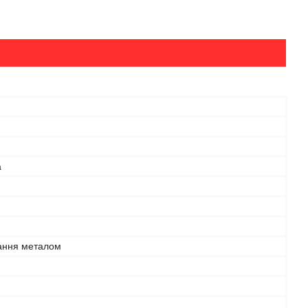
а
ння металом