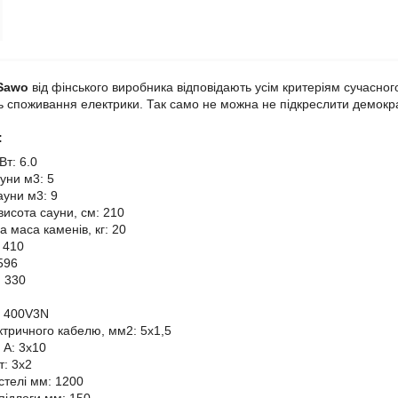
Sawo
від фінського виробника відповідають усім критеріям сучасног
ь споживання електрики. Так само не можна не підкреслити демократ
и:
Вт: 6.0
уни м3: 5
ауни м3: 9
висота сауни, см: 210
 маса каменів, кг: 20
 410
596
 330
: 400V3N
ктричного кабелю, мм2: 5x1,5
 А: 3x10
т: 3x2
стелі мм: 1200