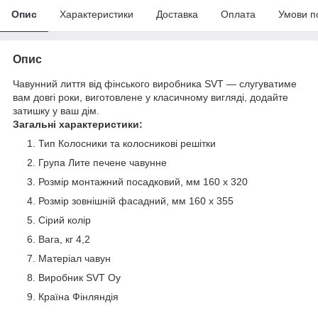
Опис
Характеристики
Доставка
Оплата
Умови п
Опис
Чавунний лиття від фінського виробника SVT — слугуватиме
вам довгі роки, виготовлене у класичному вигляді, додайте
затишку у ваш дім.
Загальні характеристики:
Тип Колосники та колосникові решітки
Група Лите печене чавунне
Розмір монтажний посадковий, мм 160 х 320
Розмір зовнішній фасадний, мм 160 х 355
Сірий колір
Вага, кг 4,2
Матеріал чавун
Виробник SVT Oy
Країна Фінляндія