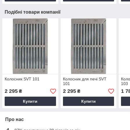
Подібні товари компанії
Колосник SVT 101
Колосник для печі SVT
Коло
101
103
2 295
2 295
1 7
₴
₴
Купити
Купити
Про нас