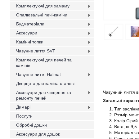
Комплектуючі для хамаму
Опалювальні печі-каміни
Будматеріали
Аксесуари
Камінні топки
Чавунне лиття SVT
Комплектуючі для печей та
камінів
Чавунне лиття Halmat
Дверцята для каміна сталеві
Чавунний лиття в
Аксесуари для чищення та
ремонту печей
Загальні характ
Димарі
Тип заслінк
Розмір мон
Послуги
Колір Сірий
Обробні дошки
Вага, кг 9,5
Матеріал ч
Аксесуари для дошок
Опис: прямо