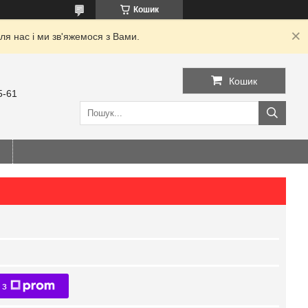
Кошик
я нас і ми зв'яжемося з Вами.
Кошик
5-61
 з