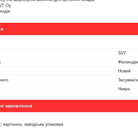
VT Oy
яндія
ки
SVT
к
Фінляндія
Новий
чого
Засувка/з
Чавун
ля замовлення
:
картонна, заводська упаковка