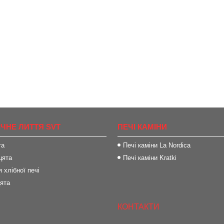
ІЧНЕ ЛИТТЯ SVT
ПЕЧІ КАМІНИ
та
Печі каміни La Nordica
цята
Печі каміни Kratki
 хлібної печі
цята