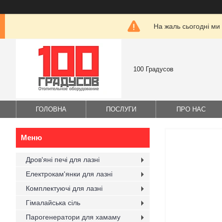
На жаль сьогодні ми
100 Градусов
ГОЛОВНА
ПОСЛУГИ
ПРО НАС
Дров'яні печі для лазні
Електрокам'янки для лазні
Комплектуючі для лазні
Гімалайська сіль
Парогенератори для хамаму