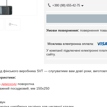
+380 (98) 655-42-75
повернення това
У компанії підключені електронні пла
сайту.
ід фінського виробника SVT — слугуватиме вам довгі роки, виготовл
еристики:
а
димоходу
поворотна
тажний посадковий, мм 150х250
авун
кутна ширіберна заслінка для цегляної кладки