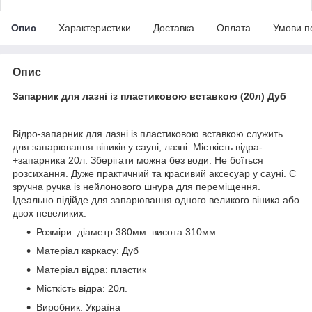
Опис
Характеристики
Доставка
Оплата
Умови п
Опис
Запарник для лазні із пластиковою вставкою (20л) Дуб
Відро-запарник для лазні із пластиковою вставкою служить
для запарювання віників у сауні, лазні. Місткість відра-
+запарника 20л. Зберігати можна без води. Не боїться
розсихання. Дуже практичний та красивий аксесуар у сауні. Є
зручна ручка із нейлонового шнура для переміщення.
Ідеально підійде для запарювання одного великого віника або
двох невеликих.
Розміри: діаметр 380мм. висота 310мм.
Матеріал каркасу: Дуб
Матеріал відра: пластик
Місткість відра: 20л.
Виробник: Україна