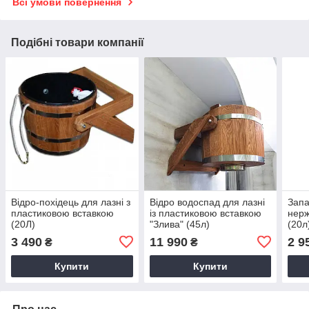
Всі умови повернення
Подібні товари компанії
Відро-похідець для лазні з
Відро водоспад для лазні
Запа
пластиковою вставкою
із пластиковою вставкою
нерж
(20Л)
"Злива" (45л)
(20л
3 490
11 990
2 9
₴
₴
Купити
Купити